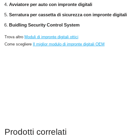
Avviatore per auto con impronte digitali
Serratura per cassetta di sicurezza con impronte digitali
Buidling Security Control System
Trova altro
Moduli di impronte digitali ottici
Come scegliere
Il miglior modulo di impronte digitali OEM
Modulo per impronte digitali rotondo integrato, modulo sensore di impronte digitali, sensore di
impronte digitali, sensore di impronte digitali UART, riconoscimento del lettore di impronte digitali,
moduli sensore di impronte digitali, sensore ottico di impronte digitali,
Modulo per impronte digitali di
forma rotonda, oe
dito medio
modulo rprint, modulo sensore di impronte digitali con Arduino, prezzo
del modulo sensore di impronte digitali, fornitore di moduli sensore di impronte digitali, produttore di
moduli sensore di impronte digitali, modulo lettore di impronte digitali, modulo scanner di impronte
digitali, modulo di identificazione delle impronte digitali, modulo impronte digitali TTL a 3,3 V,
modulo di impronte digitali integrato
Prodotti correlati