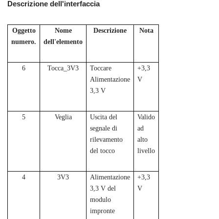
Descrizione dell'interfaccia
Oggetto
Nome
Descrizione
Nota
numero.
dell'elemento
6
Tocca_3V3
Toccare
+3,3
Alimentazione
V
3,3 V
5
Veglia
Uscita del
Valido
segnale di
ad
rilevamento
alto
del tocco
livello
4
3V3
Alimentazione
+3,3
3,3 V del
V
modulo
impronte