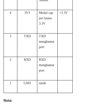
Sentuh
4
3V3
Modul cap
+3.3V
jari kuasa
3.3V
3
TXD
TXD
menghantar
port
2
RXD
RXD
menghantar
port
1
GND
tanah
Nota: