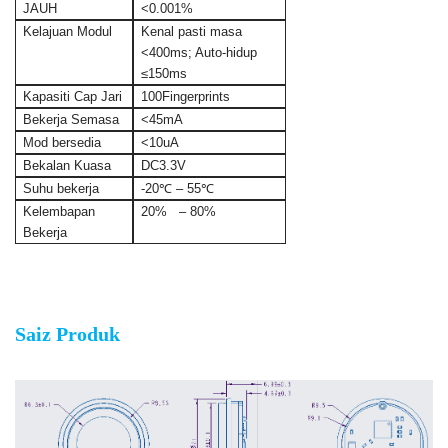
JAUH
<0.001%
Kelajuan Modul
Kenal pasti masa
<400ms; Auto-hidup
≤150ms
Kapasiti Cap Jari
100Fingerprints
Bekerja Semasa
<45mA
Mod bersedia
<10uA
Bekalan Kuasa
DC3.3V
Suhu bekerja
-20℃ – 55℃
Kelembapan
20% – 80%
Bekerja
Modul Cap Jari Bulat Tertanam
Saiz Produk