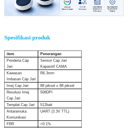
Modul Cap Jari Bulat Tertanam
Spesifikasi produk
item
Penerangan
Penderia Cap
Sensor Cap Jari
Jari
Kapasitif CAMA
Kawasan
R6.3mm
Imbasan Cap Jari
Imej Cap Jari
88 piksel x 88 piksel
Resolusi Imej
508DPI
Cap Jari
Templat Cap Jari
512bait
Antaramuka
UART (3.3V TTL)
Komunikasi
FRR
<0.1%