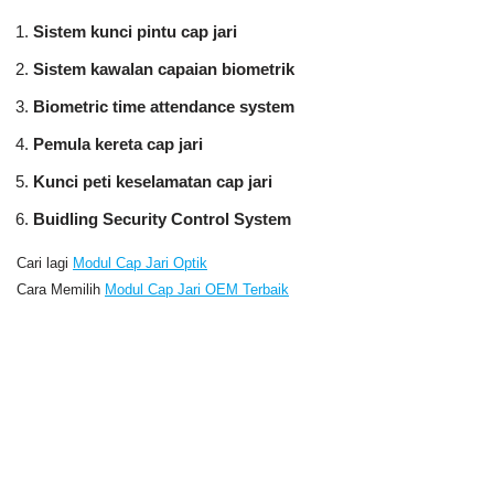
Sistem kunci pintu cap jari
Sistem kawalan capaian biometrik
Biometric time attendance system
Pemula kereta cap jari
Kunci peti keselamatan cap jari
Buidling Security Control System
Cari lagi
Modul Cap Jari Optik
Cara Memilih
Modul Cap Jari OEM Terbaik
Modul Cap Jari Bulat Terbenam, modul sensor cap jari, sensor cap jari, sensor cap jari uart,
pengecaman pembaca cap jari, modul sensor cap jari, sensor cap jari optik,
Modul cap jari bentuk bulat,
oe
jari m
modul rprint, modul sensor cap jari dengan arduino, harga modul sensor cap jari, pembekal
modul sensor cap jari, pengeluar modul sensor cap jari, modul pembaca cap jari, modul pengimbas cap
jari, modul pengenalan cap jari, modul cap jari ttl 3.3V, modul cap jari terbenam