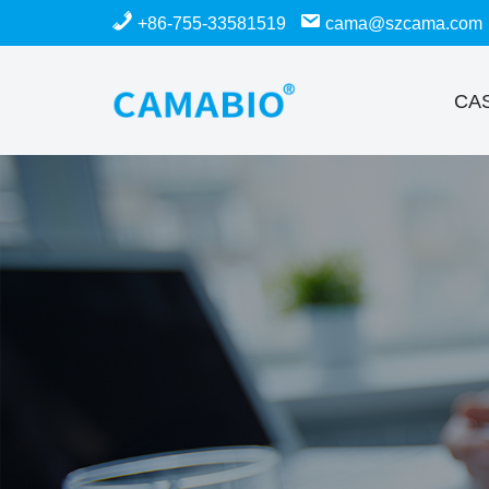
+86-755-33581519
cama@szcama.com
Salta
al
CA
contenuto