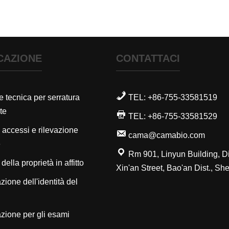
CAZIONE
CONTATTACI
 tecnica per serratura
TEL: +86-755-33581519
te
TEL: +86-755-33581529
 accessi e rilevazione
cama@camabio.com
e
Rm 901, Linyun Building, Di
ella proprietà in affitto
Xin'an Street, Bao'an Dist., S
zione dell'identità del
zione per gli esami