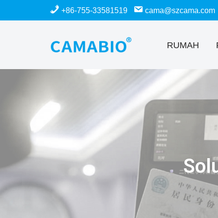
+86-755-33581519
cama@szcama.com
Lewati
ke
RUMAH
konten
Sol