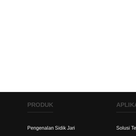
PRODUK
APLIK
Pengenalan Sidik Jari
Solusi T