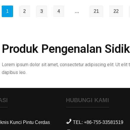
1
2
3
4
…
21
22
Produk Pengenalan Sidik
Lorem ipsum dolor sit amet, consectetur adipiscing elit. Ut elit t
dapibus leo.
ASI
HUBUNGI KAMI
eknis Kunci Pintu Cerdas
TEL: +86-755-33581519