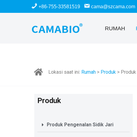
+86-755-33581519
cama@szcama.com
Lewati
ke
RUMAH
konten
Lokasi saat ini:
Rumah
>
Produk
> Produk 
Produk
Produk Pengenalan Sidik Jari