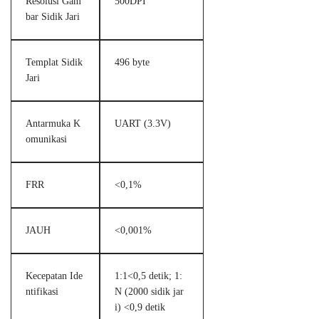
Resolusi Gam
500DPI
bar Sidik Jari
Templat Sidik
496 byte
Jari
Antarmuka K
UART (3.3V)
omunikasi
FRR
<0,1%
JAUH
<0,001%
Kecepatan Ide
1:1<0,5 detik; 1:
ntifikasi
N (2000 sidik jar
i) <0,9 detik