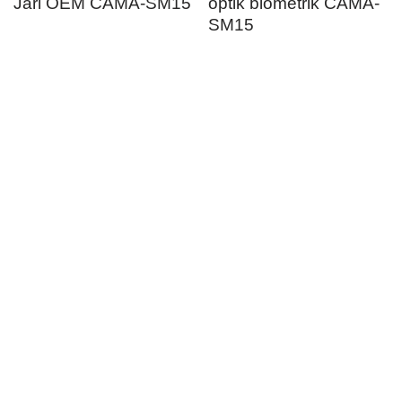
Jari OEM CAMA-SM15
optik biometrik CAMA-
SM15