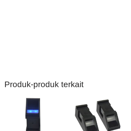
Menggunakan Modul Pemindai Sidik Jari Optik CAMA SM15
Lokasi: Shenzhen, Guangdong, Tiongkok, Asia, Korea, India,
Brasil, AS, Kanada, Meksiko, Rusia, Inggris, Jerman, Prancis,
Italia, Spanyol, Portugis, Iran, Pakistan, Bangladesh, Argentina,
Thailand, Vietnam, Singapura, india
Produk-produk terkait