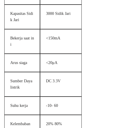
Kapasitas Sidi
3000 Sidik Jari
k Jari
Bekerja saat in
<150mA
i
Arus siaga
<20μA
Sumber Daya
DC 3.3V
listrik
Suhu kerja
-10- 60
Kelembaban
20% 80%