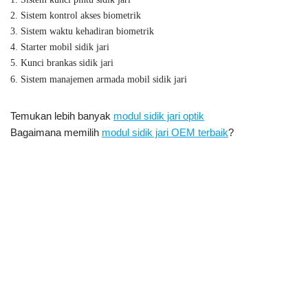
2. Sistem kontrol akses biometrik
3. Sistem waktu kehadiran biometrik
4. Starter mobil sidik jari
5. Kunci brankas sidik jari
6. Sistem manajemen armada mobil sidik jari
Temukan lebih banyak
modul sidik jari optik
Bagaimana memilih
modul sidik jari OEM terbaik
?
Modul biometrik sidik jari terintegrasi UART
,
Modul sensor sidik jari
Modul pembaca pemindai sidik jari optik tertanam Modul
UART,
Pembaca Sidik Jari OEM Modul Sensor Sidik Jari Optik, Sensor
Sidik Jari Optik, Modul Sensor Sidik Jari UART, Sensor Sidik Jari
Optik Adafruit, Harga Modul Sensor Sidik Jari Optik, Manual
Modul Sensor Sidik Jari Optik, Modul Sensor Sidik Jari Optik
Arduino,
Perpustakaan Sensor Sidik Jari Adafruit,Modul Sensor Sidik Jari
Optik SM15,Sensor Sidik Jari Optik CAMA SM15,Cara