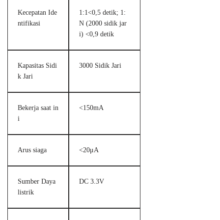
Kecepatan Ide
1:1<0,5 detik; 1:
ntifikasi
N (2000 sidik jar
i) <0,9 detik
Kapasitas Sidi
3000 Sidik Jari
k Jari
Bekerja saat in
<150mA
i
Arus siaga
<20μA
Sumber Daya
DC 3.3V
listrik