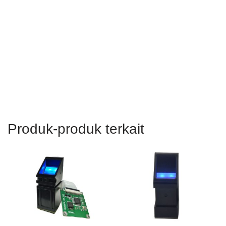
Modul Sensor Sidik
Modul Sidik Jari Optik
Jari Biometrik CAMA-
Tertanam CAMA-SM50
SM2510K