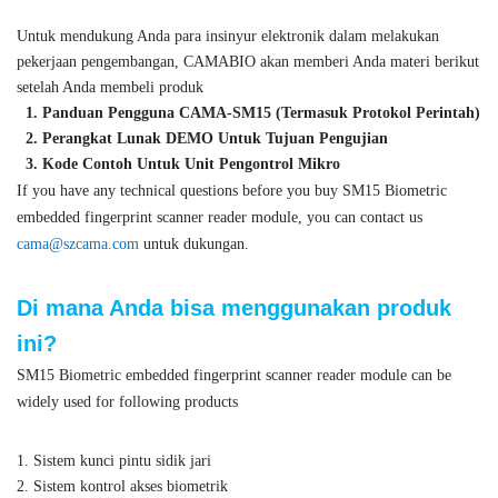
SM15 Biometric embedded fingerprint scanner reader module can be
widely used for following products
1. Sistem kunci pintu sidik jari
2. Sistem kontrol akses biometrik
3. Sistem waktu kehadiran biometrik
4. Starter mobil sidik jari
5. Kunci brankas sidik jari
6. Sistem manajemen armada mobil sidik jari
Temukan lebih banyak
modul sidik jari optik
Bagaimana memilih
modul sidik jari OEM terbaik
?
Biometric embedded fingerprint scanner reader module,UART
Modul pembaca pemindai sidik jari optik
fingerprint sensor module,
tertanam Modul Pembaca Sidik Jari OEM Modul Sensor Sidik Jari
Optik, Sensor Sidik Jari Optik, Modul Sensor Sidik Jari UART,
Sensor Sidik Jari Optik Adafruit, Harga Modul Sensor Sidik Jari