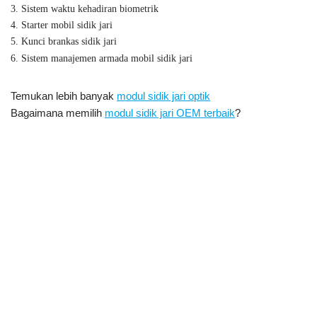
Optik, Manual Modul Sensor Sidik Jari Optik, Modul Sensor Sidik
Jari Optik Arduino,
Perpustakaan Sensor Sidik Jari Adafruit,Modul Sensor Sidik Jari
Optik SM15,Sensor Sidik Jari Optik CAMA SM15,Cara
Menggunakan Modul Pemindai Sidik Jari Optik CAMA SM15
Lokasi: Shenzhen, Guangdong, Tiongkok, Asia, Korea, India,
Brasil, AS, Kanada, Meksiko, Rusia, Inggris, Jerman, Prancis,
Italia, Spanyol, Portugis, Iran, Pakistan, Bangladesh, Argentina,
Thailand, Vietnam, Singapura, india
Produk-produk terkait