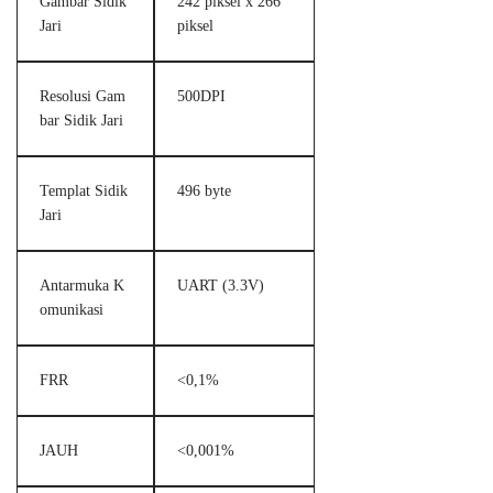
Gambar Sidik
242 piksel x 266
Jari
piksel
Resolusi Gam
500DPI
bar Sidik Jari
Templat Sidik
496 byte
Jari
Antarmuka K
UART (3.3V)
omunikasi
FRR
<0,1%
JAUH
<0,001%