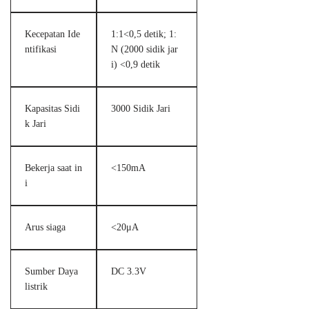
Kecepatan Ide
1:1<0,5 detik; 1:
ntifikasi
N (2000 sidik jar
i) <0,9 detik
Kapasitas Sidi
3000 Sidik Jari
k Jari
Bekerja saat in
<150mA
i
Arus siaga
<20μA
Sumber Daya
DC 3.3V
listrik