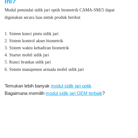
ini?
Modul pemindai sidik jari optik biometrik CAMA-SM15 dapat
digunakan secara luas untuk produk berikut
1. Sistem kunci pintu sidik jari
2. Sistem kontrol akses biometrik
3. Sistem waktu kehadiran biometrik
4. Starter mobil sidik jari
5. Kunci brankas sidik jari
6. Sistem manajemen armada mobil sidik jari
Temukan lebih banyak
modul sidik jari optik
Bagaimana memilih
modul sidik jari OEM terbaik
?
Modul pembaca pemindai
Modul pemindai sidik jari optik biometrik,
sidik jari optik tertanam Modul Pembaca Sidik Jari OEM Modul
Sensor Sidik Jari Optik, Sensor Sidik Jari Optik, Modul Sensor
Sidik Jari UART, Sensor Sidik Jari Optik Adafruit, Harga Modul