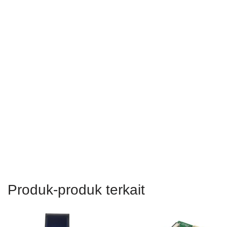
Sensor Sidik Jari Optik, Manual Modul Sensor Sidik Jari Optik,
Modul Sensor Sidik Jari Optik Arduino,
Perpustakaan Sensor Sidik Jari Adafruit,Modul Sensor Sidik Jari
Optik SM15,Sensor Sidik Jari Optik CAMA SM15,Cara
Menggunakan Modul Pemindai Sidik Jari Optik CAMA SM15
Lokasi: Shenzhen, Guangdong, Tiongkok, Asia, Korea, India,
Brasil, AS, Kanada, Meksiko, Rusia, Inggris, Jerman, Prancis,
Italia, Spanyol, Portugis, Iran, Pakistan, Bangladesh, Argentina,
Thailand, Vietnam, Singapura, india
Produk-produk terkait