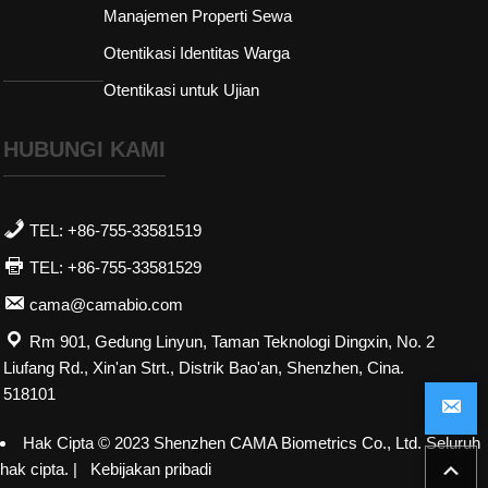
Manajemen Properti Sewa
Otentikasi Identitas Warga
Otentikasi untuk Ujian
HUBUNGI KAMI
TEL: +86-755-33581519
TEL: +86-755-33581529
cama@camabio.com
Rm 901, Gedung Linyun, Taman Teknologi Dingxin, No. 2
Liufang Rd., Xin'an Strt., Distrik Bao'an, Shenzhen, Cina.
518101
dipersembahkan oleh
Lihat Toko SaaS
oleh
Abvnet.
Hak Cipta © 2023 Shenzhen CAMA Biometrics Co., Ltd. Seluruh
hak cipta. |
Kebijakan pribadi