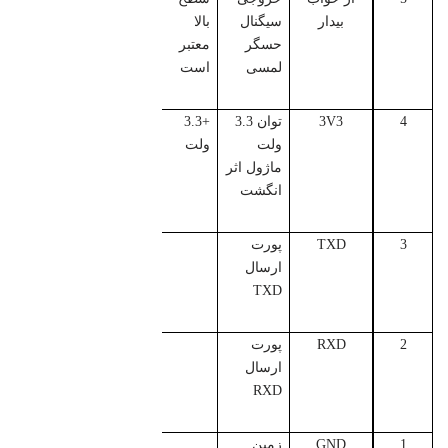
بیدار
سیگنال
بالا
حسگر
معتبر
لمسی
است
4
3V3
توان 3.3
+3.3
ولت
ولت
ماژول اثر
انگشت
3
TXD
پورت
ارسال
TXD
2
RXD
پورت
ارسال
RXD
1
GND
زمین