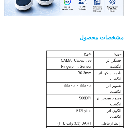
ماژول اثر انگشت گرد جاسازی شده
مشخصات محصول
مورد
شرح
حسگر اثر
CAMA Capacitive
انگشت
Fingerprint Sensor
ناحیه اسکن اثر
R6.3mm
انگشت
تصویر اثر
88pixel x 88pixel
انگشت
وضوح تصویر اثر
508DPI
انگشت
الگوی اثر
512bytes
انگشت
رابط ارتباطی
UART (3.3 ولت TTL)