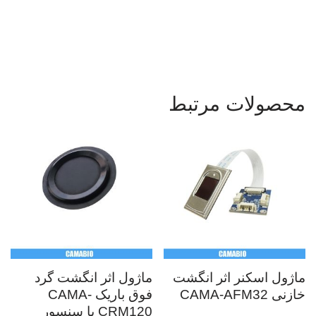
fingerprint module,oe
m finge
rprint module,fingerprint sensor module with arduino,finger print sensor
module price,finger print sensor module supplier,finger print sensor module manufacturer,finger print
reader module, finger print scanner module,finger print identification module,3.3V ttl fingerprint
module,embedded finger print module
محصولات مرتبط
ماژول اسکنر اثر انگشت
ماژول اثر انگشت گرد
خازنی CAMA-AFM32
فوق باریک CAMA-
CRM120 با سنسور