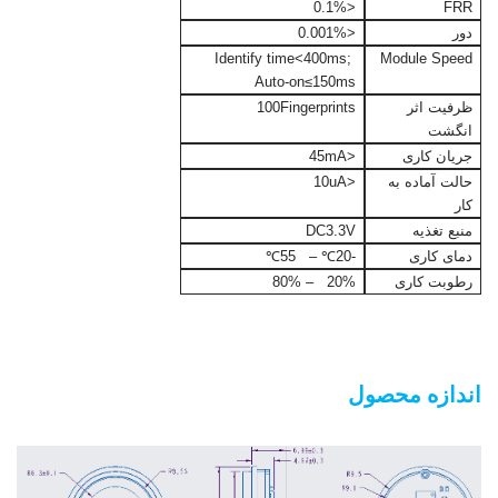
<0.1%
FRR
دور
<0.001%
Identify time<400ms;
Module Speed
Auto-on≤150ms
ظرفیت اثر
100Fingerprints
انگشت
جریان کاری
<45mA
حالت آماده به
<10uA
کار
منبع تغذیه
DC3.3V
دمای کاری
-20℃ – 55℃
رطوبت کاری
20% – 80%
ماژول اثر انگشت گرد جاسازی شده
اندازه محصول