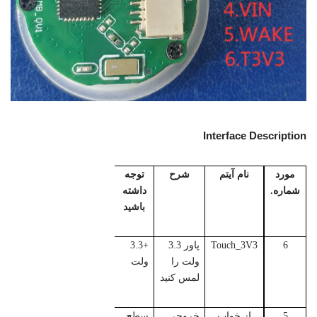
Interface Description
مورد
نام آیتم
شرح
توجه
شماره.
داشته
باشید
6
Touch_3V3
پاور 3.3
+3.3
ولت را
ولت
لمس کنید
5
از خواب
خروجی
سطح