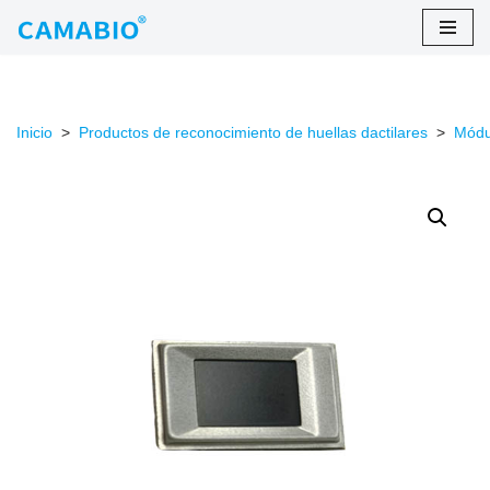
saltar
al
contenido
Inicio
>
Productos de reconocimiento de huellas dactilares
>
Módul