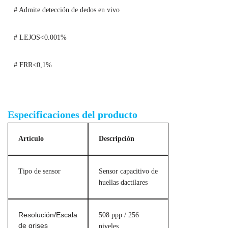
# Admite detección de dedos en vivo
# LEJOS<0.001%
# FRR<0,1%
Módulo de escáner de huellas dactilares según estándar ISO
Especificaciones del producto
Artículo
Descripción
Tipo de sensor
Sensor capacitivo de
huellas dactilares
Resolución/Escala
508 ppp / 256
de grises
niveles