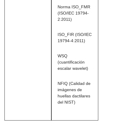
Norma ISO_FMR
(ISO/IEC 19794-
2:2011)
ISO_FIR (ISO/IEC
19794-4:2011)
WSQ
(cuantificación
escalar wavelet)
NFIQ (Calidad de
imágenes de
huellas dactilares
del NIST)
Módulo de escáner de huellas dactilares según estándar ISO