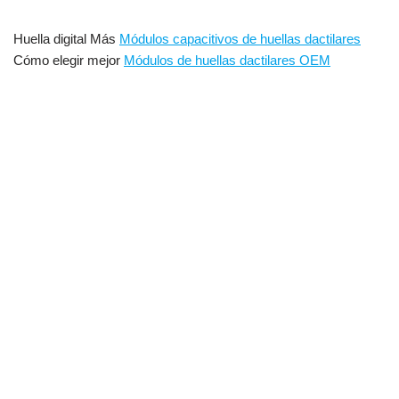
Huella digital Más
Módulos capacitivos de huellas dactilares
Cómo elegir mejor
Módulos de huellas dactilares OEM
Módulo de escáner de huellas dactilares según estándar ISO
, Incrustar
sensor de huellas dactilares capacitivo d mo
dule
Módulo de
sensor de huellas dactilares capacitivo OEM barato con 3000 plantillas
Módulo de escáner de huellas dactilares capacitivo integrado Lector de
huellas dactilares capacitivo integrado
sensor de huellas dactilares arduino, escáner de huellas
dactilares Arduino, sensor de huellas dactilares Arduino, módulo
de sensor de huellas dactilares con Arduino, biblioteca de
sensores de huellas dactilares, tutorial del sensor de huellas
dactilares Arduino, módulo de sensor lector de huellas dactilares
AFM288 para cerraduras arduino, casillero de huellas dactilares
con arduino, módulo de sensor de huellas dactilares con
arduino, huella dactilar capacitiva de arduino Sensor, módulo