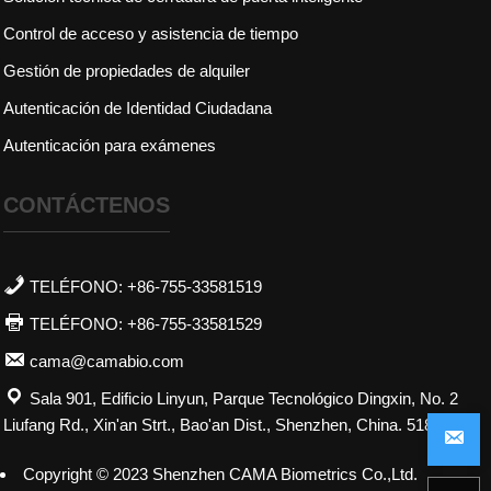
Control de acceso y asistencia de tiempo
Gestión de propiedades de alquiler
Autenticación de Identidad Ciudadana
Autenticación para exámenes
CONTÁCTENOS
TELÉFONO: +86-755-33581519
TELÉFONO: +86-755-33581529
cama@camabio.com
Sala 901, Edificio Linyun, Parque Tecnológico Dingxin, No. 2
Liufang Rd., Xin'an Strt., Bao'an Dist., Shenzhen, China. 518101
energizado por
ViewShop SaaS
por
Abvnet.
Copyright © 2023 Shenzhen CAMA Biometrics Co.,Ltd.