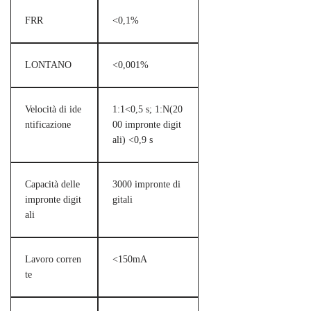
FRR
<0,1%
LONTANO
<0,001%
Velocità di ide
1:1<0,5 s; 1:N(20
ntificazione
00 impronte digit
ali) <0,9 s
Capacità delle
3000 impronte di
impronte digit
gitali
ali
Lavoro corren
<150mA
te