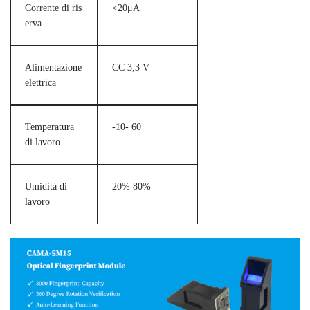
Corrente di ris
<20μA
erva
Alimentazione
CC 3,3 V
elettrica
Temperatura
-10- 60
di lavoro
Umidità di
20% 80%
lavoro