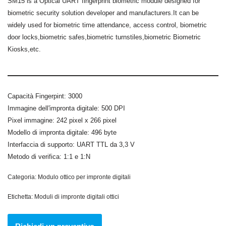
SM15 is a Optical UART fingerprint biometric module designed for
biometric security solution developer and manufacturers.It can be
widely used for biometric time attendance, access control, biometric
door locks,biometric safes,biometric turnstiles,biometric Biometric
Kiosks,etc.
Capacità Fingerpint: 3000
Immagine dell'impronta digitale: 500 DPI
Pixel immagine: 242 pixel x 266 pixel
Modello di impronta digitale: 496 byte
Interfaccia di supporto: UART TTL da 3,3 V
Metodo di verifica: 1:1 e 1:N
Categoria:
Modulo ottico per impronte digitali
Etichetta:
Moduli di impronte digitali ottici