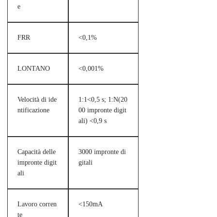
e
FRR
<0,1%
LONTANO
<0,001%
Velocità di ide
1:1<0,5 s; 1:N(20
ntificazione
00 impronte digit
ali) <0,9 s
Capacità delle
3000 impronte di
impronte digit
gitali
ali
Lavoro corren
<150mA
te