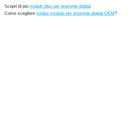
Scopri di più
moduli ottici per impronte digitali
Come scegliere
miglior modulo per impronte digitali OEM
?
Embedded Optical Fingerprint Scanner Module,UART fingerprint sensor
Modulo lettore scanner ottico di impronte digitali integrato
module,
Modulo lettore di impronte digitali OEM Modulo sensore ottico di
impronte digitali, Sensore ottico di impronte digitali, Modulo
sensore di impronte digitali UART, Sensore ottico di impronte
digitali Adafruit, Prezzo modulo sensore ottico di impronte digitali,
Manuale modulo sensore ottico di impronte digitali, Modulo
sensore ottico di impronte digitali Arduino,
Libreria di sensori di impronte digitali Adafruit, modulo sensore di
impronte digitali ottico SM15, sensore di impronte digitali ottico
CAMA SM15, come utilizzare il modulo scanner di impronte digitali
ottico CAMA SM15
Luogo: Shenzhen, Guangdong, Cina, Asia, Corea, India, Brasile,