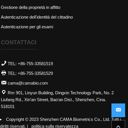
Gestione della proprietà in affitto
Autenticazione dell'identità del cittadino
Autenticazione per gli esami
CONTATTACI
TEL: +86-755-33581519
TEL: +86-755-33581529
cama@camabio.com
Rm 901, Linyun Building, Dingxin Technology Park, No. 2
Liufang Rd., Xin'an Street, Bao'an Dist., Shenzhen, Cina.
518101
offerto da
ViewShop SaaS
di
Abvnet.
Copyright © 2023 Shenzhen CAMA Biometrics Co., Ltd. Tutti i
diritti riservati. |
politica sulla riservatezza