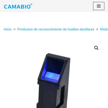
saltar
al
contenido
Inicio
>
Productos de reconocimiento de huellas dactilares
>
Módul