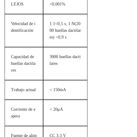
LEJOS
<0,001%
Velocidad de i
1:1<0,5 s; 1:N(20
dentificación
00 huellas dactilar
es) <0,9 s
Capacidad de
3000 huellas dacti
huellas dactila
lares
res
Trabajo actual
< 150mA
Corriente de e
< 20μA
spera
Fuente de alim
CC 3,3 V