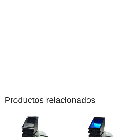
Productos relacionados
Módulo lector de
Módulo sensor
sensor biométrico de
biométrico de huellas
huellas dactilares
dactilares CAMA-
CAMA-SM2510K
SM2510K