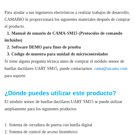
para soporte.
¿Dónde puedes utilizar este producto?
El módulo sensor de huellas dactilares UART SM15 se puede utilizar
ampliamente para los siguientes productos
1. Sistema de cerradura de puerta con huella digital
2. Sistema de control de acceso biométrico
3. Sistema de control biométrico de asistencia
4. Arrancador de coche con huella digital
5. Cerradura de caja fuerte con huella digital
6. Sistema de gestión de flotas de vehículos con huellas dactilares
Encuentra más
módulos ópticos de huellas dactilares
Como escoger
el mejor módulo de huellas dactilares OEM
?
Módulo lector de escáner
Módulo sensor de huellas dactilares UART,
óptico de huellas dactilares integrado Módulo lector de huellas