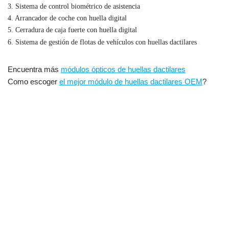
dactilares OEM Módulo de sensor óptico de huellas dactilares,
Sensor óptico de huellas dactilares, Módulo de sensor de huellas
dactilares UART, Sensor óptico de huellas dactilares Adafruit,
Precio del módulo de sensor óptico de huellas dactilares, Manual
del módulo de sensor óptico de huellas dactilares, Módulo de
sensor óptico de huellas dactilares Arduino,
Biblioteca de sensores de huellas dactilares Adafruit,Módulo de
sensor óptico de huellas dactilares SM15,Sensor óptico de
huellas dactilares CAMA SM15,Cómo utilizar el módulo de
escáner óptico de huellas dactilares CAMA SM15
Ubicación:
Shenzhen,Guangdong,China,Asia,Corea,India,Brasil,Estados
Unidos,Canadá,México,Rusia,Reino
Unido,Alemania,Francia,Italia,España,Portugue,Irán,Pakistán,Bangl
Indonesia