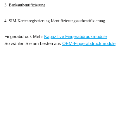
3. Bankauthentifizierung
4. SIM-Kartenregistrierung Identifizierungsauthentifizierung
Fingerabdruck Mehr
Kapazitive Fingerabdruckmodule
So wählen Sie am besten aus
OEM-Fingerabdruckmodule
Biometrischer Fingerabdruckscanner, Eingebetteter kapazitiver
Fingerabdrucksensor mo
dule
Günstiges OEM-kapazitives
Fingerabdrucksensormodul mit 3000 Vorlagen Eingebettetes kapazitives
Fingerabdruckscannermodul Eingebetteter kapazitiver Fingerabdruckleser
Fingerabdrucksensor Arduino, Arduino-Fingerabdruckscanner,
Arduino-Fingerabdrucksensor, Fingerabdrucksensormodul mit
Arduino, Fingerabdrucksensorbibliothek, Tutorial zum Arduino-
Fingerabdrucksensor, AFM288-Fingerabdruckleser-
Sensormodul für Arduino-Schlösser, Fingerabdruckschließfach