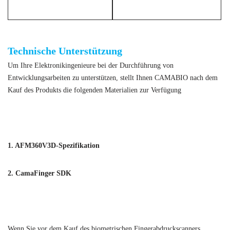
FBI-zertifizierter Fingerabdrucksensor
Technische Unterstützung
Um Ihre Elektronikingenieure bei der Durchführung von
Entwicklungsarbeiten zu unterstützen, stellt Ihnen CAMABIO nach dem
Kauf des Produkts die folgenden Materialien zur Verfügung
Biometrischer Fingerabdruckscanner
1. AFM360V3D-Spezifikation
2. CamaFinger SDK
Biometrischer Fingerabdruckscanner
Wenn Sie vor dem Kauf des biometrischen Fingerabdruckscanners