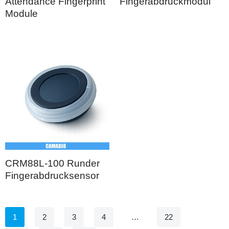
Attendance Fingerprint
Fingerabdruckmodul
Module
CRM88L-100 Runder
Fingerabdrucksensor
1
2
3
4
…
22