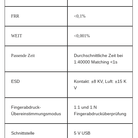
FRR
<0,1%
WEIT
<0,001%
Passende Zeit
Durchschnittliche Zeit bei
1:40000 Matching <1s
ESD
Kontakt: ±8 KV, Luft: ±15 K
V
Fingerabdruck-
1:1 und 1:N
Übereinstimmungsmodus
Fingerabdrucküberprüfung
Schnittstelle
5 V USB