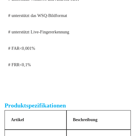
# unterstützt das WSQ-Bildformat
# unterstützt Live-Fingererkennung
# FAR<0,001%
# FRR<0,1%
AFM360V3D Linux/Android/Windows OS FBI PIV-zertifizierter
biometrischer Fingerabdruckscanner
Produktspezifikationen
Artikel
Beschreibung