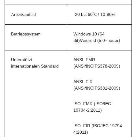
Arbeitsumfeld
-20 bis 60℃ / 10-90%
Betriebssystem
Windows 10 (64
Bit)/Android (5.0~neuer)
Unterstützt
ANSI_FMR
internationalen Standard
(ANSI/INCITS378-2009)
ANSI_FIR
(ANSI/INCITS381-2009)
ISO_FMR (ISO/IEC
19794-2:2011)
ISO_FIR (ISO/IEC 19794-
4:2011)