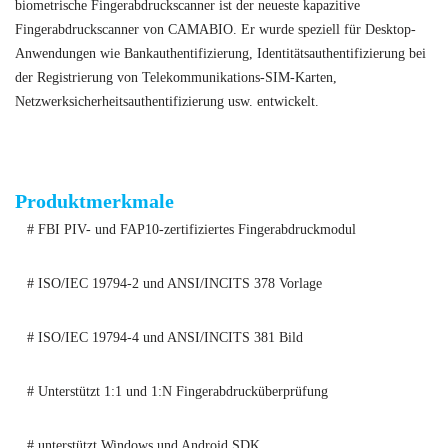
biometrische Fingerabdruckscanner ist der neueste kapazitive
Fingerabdruckscanner von CAMABIO. Er wurde speziell für Desktop-
Anwendungen wie Bankauthentifizierung, Identitätsauthentifizierung bei
der Registrierung von Telekommunikations-SIM-Karten,
Netzwerksicherheitsauthentifizierung usw. entwickelt.
AFM360V3D Linux/Android/Windows OS FBI PIV-zertifizierter
biometrischer Fingerabdruckscanner
Produktmerkmale
# FBI PIV- und FAP10-zertifiziertes Fingerabdruckmodul
# ISO/IEC 19794-2 und ANSI/INCITS 378 Vorlage
# ISO/IEC 19794-4 und ANSI/INCITS 381 Bild
# Unterstützt 1:1 und 1:N Fingerabdrucküberprüfung
# unterstützt Windows und Android SDK