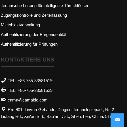
Technische Lösung für intelligente Türschlösser
Zugangskontrolle und Zeiterfassung
Mietobjektverwaltung
Authentifizierung der Bürgeridentität
Authentifizierung für Prüfungen
KONTAKTIERE UNS
TEL: +86-755-33581519
TEL: +86-755-33581529
cama@camabio.com
Rm 901, Linyun-Gebäude, Dingxin-Technologiepark, Nr. 2
Liufang Rd., Xin'an Strt., Bao'an Dist., Shenzhen, China. 518101
bereitgestellt von
ViewShop SaaS
von
Abvnet.