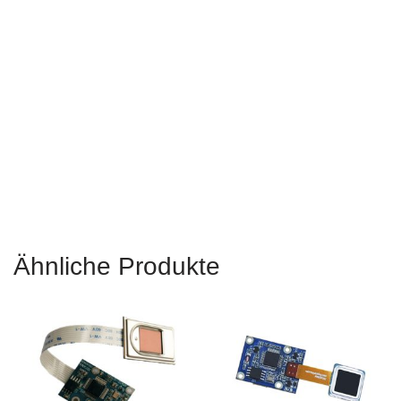
Fingerabdrucksensor Arduino, Arduino-Fingerabdruckscanner,
Arduino-Fingerabdrucksensor, Fingerabdrucksensormodul mit
Arduino, Fingerabdrucksensorbibliothek, Tutorial zum Arduino-
Fingerabdrucksensor, AFM288-Fingerabdruckleser-
Sensormodul für Arduino-Schlösser, Fingerabdruckschließfach
mit Arduino, Fingerabdrucksensormodul mit Arduino, kapazitiver
Arduino-Fingerabdruck Sensor, Fingerabdrucksensormodul
AFM288 Arduino-Code
Ähnliche Produkte