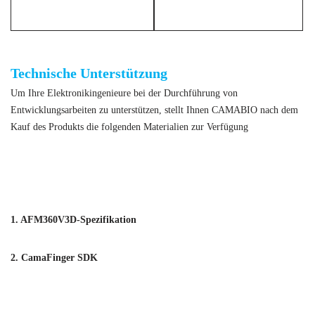
AFM360V3D Kapazitiver Fingerabdruck-Identifikationsmodul-Scanner
Technische Unterstützung
Um Ihre Elektronikingenieure bei der Durchführung von
Entwicklungsarbeiten zu unterstützen, stellt Ihnen CAMABIO nach dem
Kauf des Produkts die folgenden Materialien zur Verfügung
AFM360V3D Kapazitiver Fingerabdruck-Identifikationsmodul-
Scanner
1. AFM360V3D-Spezifikation
2. CamaFinger SDK
AFM360V3D Kapazitiver Fingerabdruck-Identifikationsmodul-
Scanner