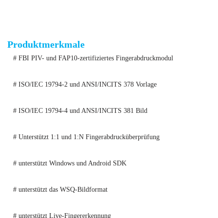
AFM360V3D Kapazitiver Fingerabdruck-Identifikationsmodul-
Scanner
Produktmerkmale
# FBI PIV- und FAP10-zertifiziertes Fingerabdruckmodul
# ISO/IEC 19794-2 und ANSI/INCITS 378 Vorlage
# ISO/IEC 19794-4 und ANSI/INCITS 381 Bild
# Unterstützt 1:1 und 1:N Fingerabdrucküberprüfung
# unterstützt Windows und Android SDK
# unterstützt das WSQ-Bildformat
# unterstützt Live-Fingererkennung