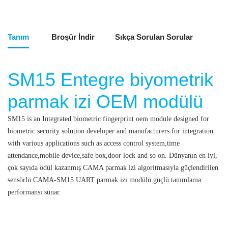
Tanım
Broşür İndir
Sıkça Sorulan Sorular
SM15 Entegre biyometrik
parmak izi OEM modülü
SM15 is an Integrated biometric fingerprint oem module designed for
biometric security solution developer and manufacturers for integration
with various applications such as access control system,time
attendance,mobile device,safe box,door lock and so on.
Dünyanın en iyi,
çok sayıda ödül kazanmış CAMA parmak izi algoritmasıyla güçlendirilen
sensörlü CAMA-SM15 UART parmak izi modülü güçlü tanımlama
performansı sunar.
Entegre biyometrik parmak izi OEM modülü