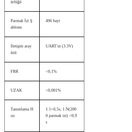
ürlüğü
Parmak İzi Ş
496 bayt
ablonu
İletişim aray
UART'ın (3.3V)
üzü
FRR
<0,1%
UZAK
<0,001%
Tanımlama H
1:1<0,5s; 1:N(200
ızı
0 parmak izi) <0,9
s