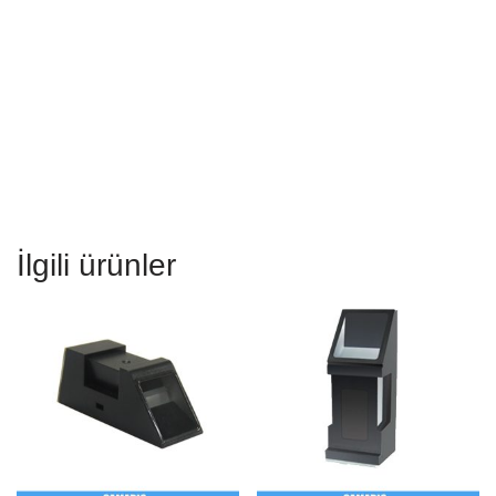
Konum: Shenzhen, Guangdong, Çin, Asya, Kore, Hindistan,
Brezilya, ABD, Kanada, Meksika, Rusya, İngiltere, Almanya,
Fransa, İtalya, İspanya, Portekiz, İran, Pakistan, Bangladeş,
Arjantin, Tayland, Vietnam, Singapur, Endonezya
İlgili ürünler