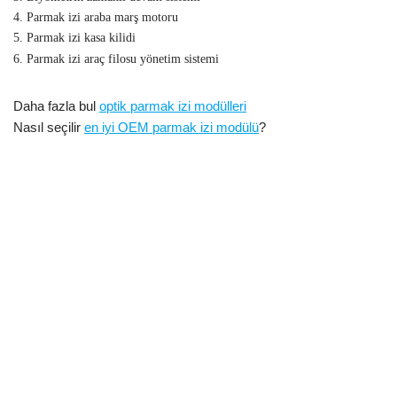
4. Parmak izi araba marş motoru
5. Parmak izi kasa kilidi
6. Parmak izi araç filosu yönetim sistemi
Daha fazla bul
optik parmak izi modülleri
Nasıl seçilir
en iyi OEM parmak izi modülü
?
Integrated biometric fingerprint oem module,UART fingerprint sensor
Gömülü optik parmak izi tarayıcı okuyucu modülü OEM
module,
Parmak İzi Okuyucu Modülü Optik Parmak İzi Sensörü
Modülü,Optik Parmak İzi Sensörü,UART Parmak İzi Sensörü
Modülü,Adafruit Optik Parmak İzi Sensörü,Optik Parmak İzi
Sensörü Modülü Fiyatı,Optik Parmak İzi Sensörü Modülü
Kılavuzu,Optik Parmak İzi Sensörü Modülü Arduino,
Adafruit Parmak İzi Sensörü Kütüphanesi,SM15 Optik Parmak İzi
Sensörü Modülü,CAMA SM15 Optik Parmak İzi Sensörü,CAMA
SM15 Optik Parmak İzi Tarayıcı Modülü Nasıl Kullanılır