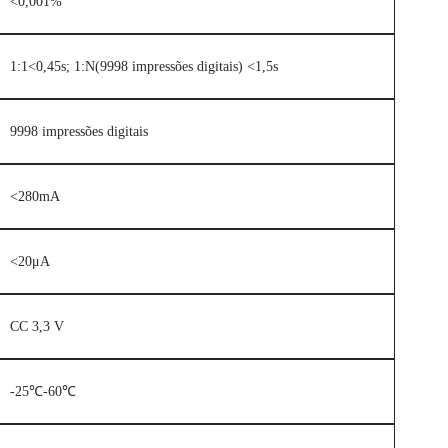
<0,001%
1:1<0,45s; 1:N(9998 impressões digitais) <1,5s
9998 impressões digitais
<280mA
<20μA
CC 3,3 V
-25℃-60℃