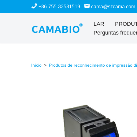
+86-755-33581519
cama@szcama.com
Ir
LAR
PRODU
para
Perguntas freque
o
conteúdo
Início
>
Produtos de reconhecimento de impressão dig