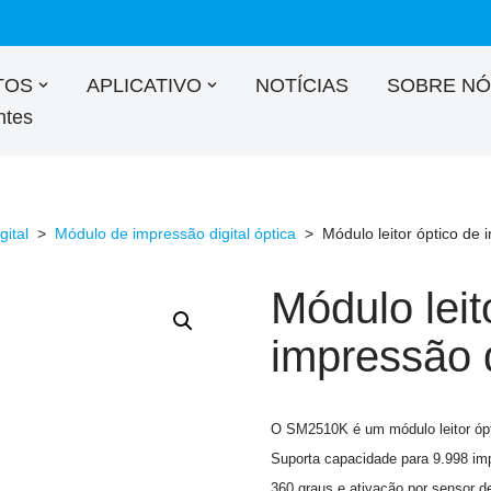
TOS
APLICATIVO
NOTÍCIAS
SOBRE NÓ
ntes
ital
>
Módulo de impressão digital óptica
>
Módulo leitor óptico de
Módulo leit
impressão 
O SM2510K é um módulo leitor ópt
Suporta capacidade para 9.998 imp
360 graus e ativação por sensor d