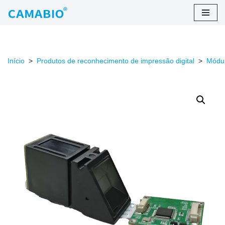
Ir
para
o
Início
>
Produtos de reconhecimento de impressão digital
>
Módul
conteúdo