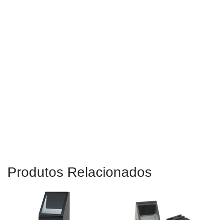
impressão digital, Módulo de impressão digital, Sensor óptico de
impressão digital, Módulo de sensor de impressão digital,
Módulo de impressão digital OEM, Módulo de impressão digital
de grande capacidade de usuário, CAMABIO Mais novo módulo
de impressão digital óptica, Melhor preço de módulo de
impressão digital óptica, Melhor preço de scanner de impressão
digital biométrico, Módulo de impressão digital incorporado,
Dedo óptico Módulo de sensor de impressão, Módulo óptico de
impressão digital, Módulo leitor de impressão digital, Sensor de
impressão digital Arduino, Sensor óptico de impressão digital
Arduino, Manual SM2510K, Código de amostra SM2510K,
Módulo de impressão digital de usuários 10K
Produtos Relacionados