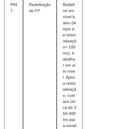
PIN
Redefinição
Redefi
7
de FP
nir em
nível b
aixo (te
mpo d
e reinic
ializaçã
o> 100
ms), tr
abalha
r em al
to níve
l. Após
a reinic
ializaçã
o, cust
ará cer
ca de 3
50-400
ms par
a inicial