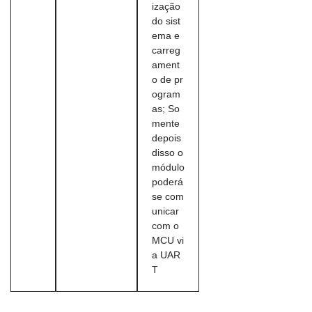
ização
do sist
ema e
carreg
ament
o de pr
ogram
as; So
mente
depois
disso o
módulo
poderá
se com
unicar
com o
MCU vi
a UAR
T