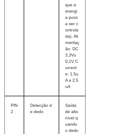
que a
energi
a poss
a ser c
ontrola
da). Ali
mentaç
ão: DC
3,3V±
0,1V C
orrent
e: 1,5u
A a 2,5
uA
PIN
Detecção d
Saída
2
e dedo
de alto
nível q
uando
o dedo