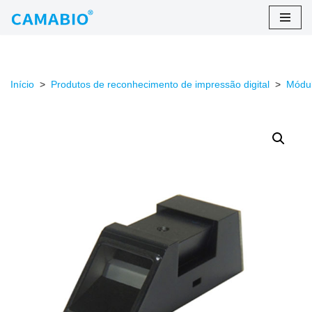
Ir
para
o
Início
>
Produtos de reconhecimento de impressão digital
>
Módul
conteúdo