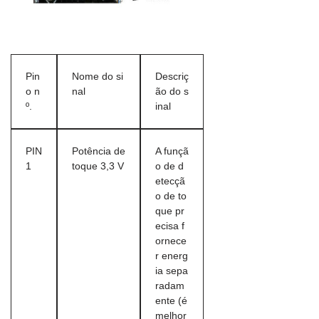
Pin
Nome do si
Descriç
o n
nal
ão do s
º.
inal
PIN
Potência de
A funçã
1
toque 3,3 V
o de d
etecçã
o de to
que pr
ecisa f
ornece
r energ
ia sepa
radam
ente (é
melhor