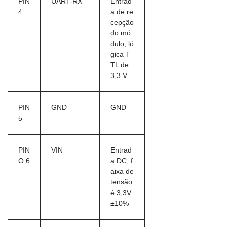
PIN
UART-RX
Entrad
4
a de re
cepção
do mó
dulo, ló
gica T
TL de
3,3 V
PIN
GND
GND
5
PIN
VIN
Entrad
O 6
a DC, f
aixa de
tensão
é 3,3V
±10%