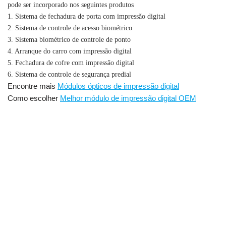
pode ser incorporado nos seguintes produtos
1. Sistema de fechadura de porta com impressão digital
2. Sistema de controle de acesso biométrico
3. Sistema biométrico de controle de ponto
4. Arranque do carro com impressão digital
5. Fechadura de cofre com impressão digital
6. Sistema de controle de segurança predial
Encontre mais
Módulos ópticos de impressão digital
Como escolher
Melhor módulo de impressão digital OEM
Módulo de impressão digital óptica barato com UART
,
módulo de sensor de
impressão digital, sensor de impressão digital, sensor de impressão digital uart, módulo de
reconhecimento de leitor de impressão digital, módulos de sensor de impressão digital, sensor óptico de
impressão digital, sensor óptico de impressão digital uart, módulo de impressão digital oem, módulo
de sensor de impressão digital com arduino, preço do módulo de sensor de impressão digital, módulo
de sensor de impressão digital Fornecedor, fabricante de módulo de sensor de impressão digital,
módulo leitor de impressão digital, módulo de scanner de impressão digital, módulo de identificação de
impressão digital, módulo de impressão digital ttl de 3,3 V, módulo de impressão digital incorporado