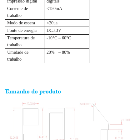
impressão digital
digitais
Corrente de
<150mA
trabalho
Modo de espera
<20ua
Fonte de energia
DC3.3V
Temperatura de
-10°C – 60°C
trabalho
Umidade de
20% – 80%
trabalho
Módulo de impressão digital óptica barato com UART
Tamanho do produto