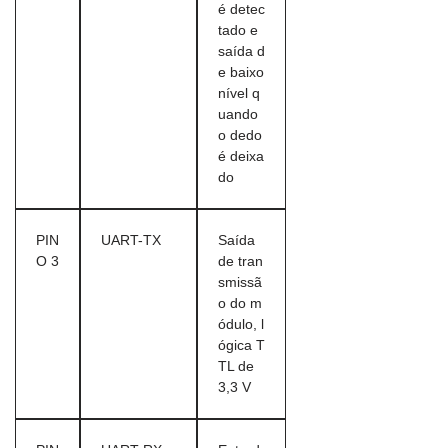
é detec
tado e
saída d
e baixo
nível q
uando
o dedo
é deixa
do
PIN
UART-TX
Saída
O 3
de tran
smissã
o do m
ódulo, l
ógica T
TL de
3,3 V