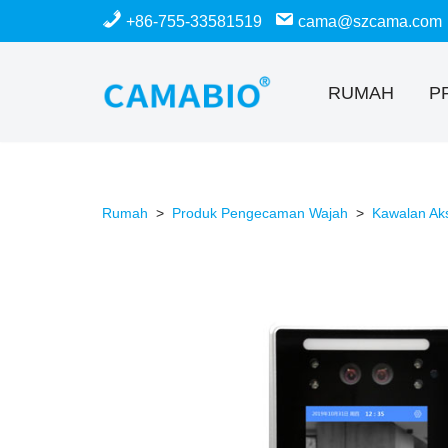
+86-755-33581519
cama@szcama.com
Langkau
ke
RUMAH
P
kandungan
Rumah
>
Produk Pengecaman Wajah
>
Kawalan Ak