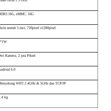
uad-Teras 1.5 GHz
DDR3:16G, eMMC: 16G
krin sentuh 5-inci, 720pixel x1280pixel
1*1W
wi Kamera, 2 juta Piksel
ndroid 6.0
enyokong WIFI 2.4GHz & 5GHz dan TCP/IP
.4 kg