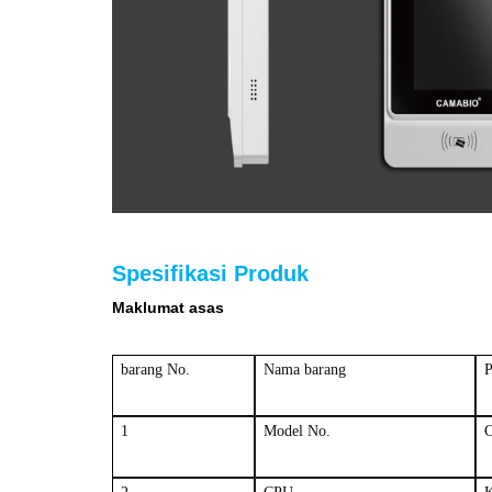
Spesifikasi Produk
Maklumat asas
barang No.
Nama barang
P
1
Model No.