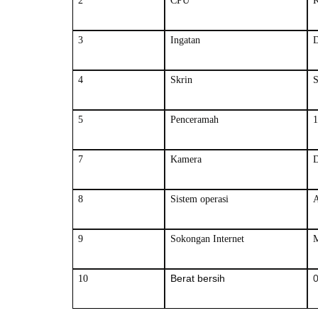
2
CPU
K
3
Ingatan
4
Skrin
S
5
Penceramah
7
Kamera
D
8
Sistem operasi
A
9
Sokongan Internet
M
Berat bersih
0
10