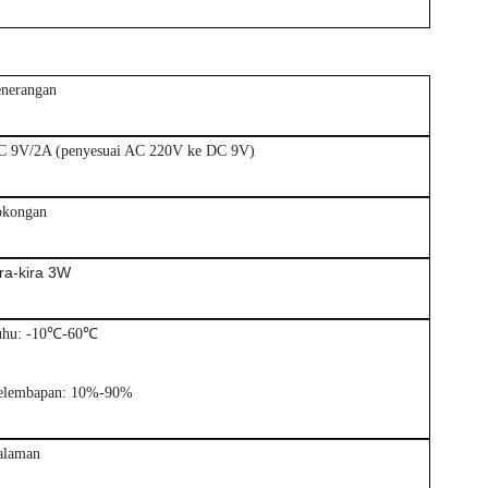
nerangan
C 9V/2A (penyesuai AC 220V ke DC 9V)
okongan
ra-kira 3W
uhu: -10℃-60℃
elembapan: 10%-90%
alaman