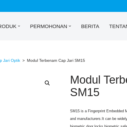
RODUK
PERMOHONAN
BERITA
TENTA
 Jari Optik
>
Modul Terbenam Cap Jari SM15
Modul Terb
SM15
SM15 is a Fingerprint Embedded Mo
and manufacturers.It can be widely
biometric door locks,biometric safe