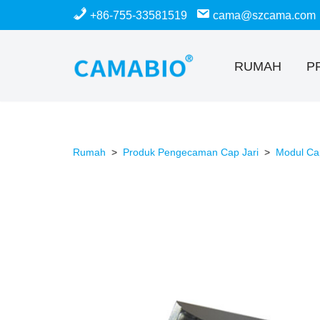
+86-755-33581519
cama@szcama.com
Langkau
ke
RUMAH
P
kandungan
Rumah
>
Produk Pengecaman Cap Jari
>
Modul Cap