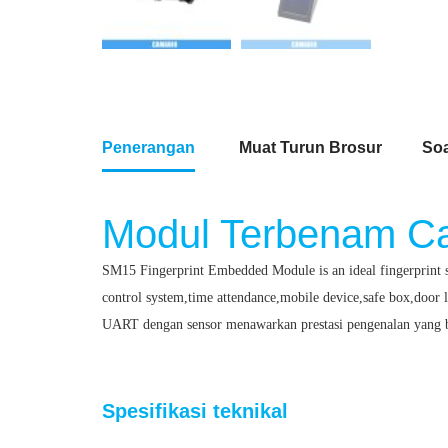
Penerangan
Muat Turun Brosur
Soa
Modul Terbenam Ca
SM15 Fingerprint Embedded Module is an ideal fingerprint se
control system,time attendance,mobile device,safe box,door 
UART dengan sensor menawarkan prestasi pengenalan yang 
Modul Terbenam Cap Jari
Spesifikasi teknikal