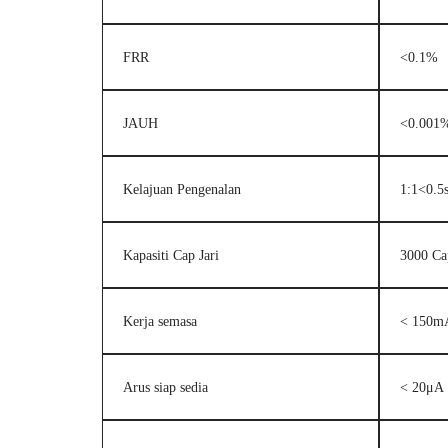
FRR
<0.1%
JAUH
<0.001
Kelajuan Pengenalan
1:1<0.5s
Kapasiti Cap Jari
3000 Ca
Kerja semasa
< 150m
Arus siap sedia
< 20μA