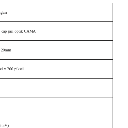
ngan
a cap jari optik CAMA
 20mm
el x 266 piksel
3.3V)