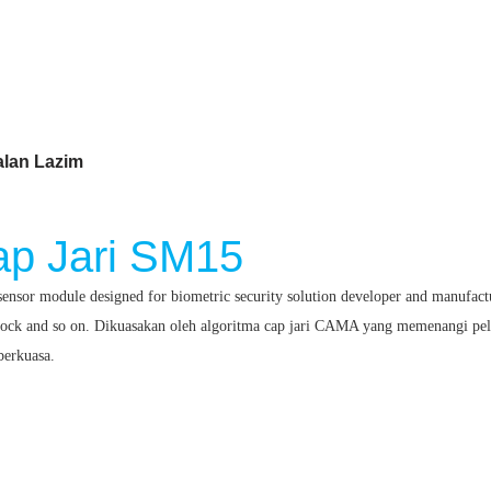
lan Lazim
p Jari SM15
nsor module designed for biometric security solution developer and manufacture
lock and so on.
Dikuasakan oleh algoritma cap jari CAMA yang memenangi pel
berkuasa.