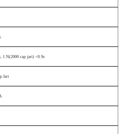
%
; 1:N(2000 cap jari) <0.9s
p Jari
A