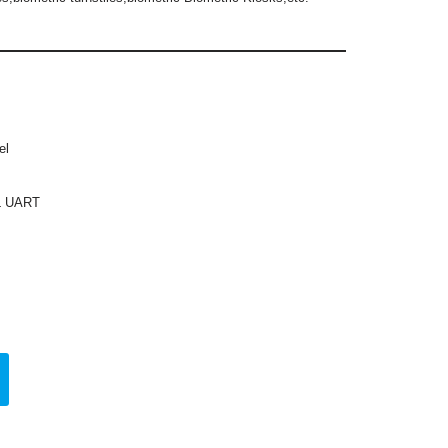
el
L UART