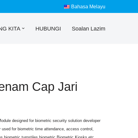
Bahasa Melayu
NG KITA
HUBUNGI
Soalan Lazim
enam Cap Jari
dule designed for biometric security solution developer
 used for biometric time attendance, access control,
s,biometric turnstiles,biometric Biometric Kiosks,etc.