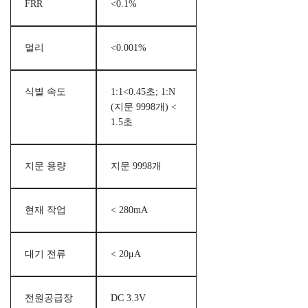
FRR
<0.1%
멀리
<0.001%
식별 속도
1:1<0.45초; 1:N
(지문 9998개) <
1.5초
지문 용량
지문 9998개
현재 작업
< 280mA
대기 전류
< 20μA
전원공급장
DC 3.3V