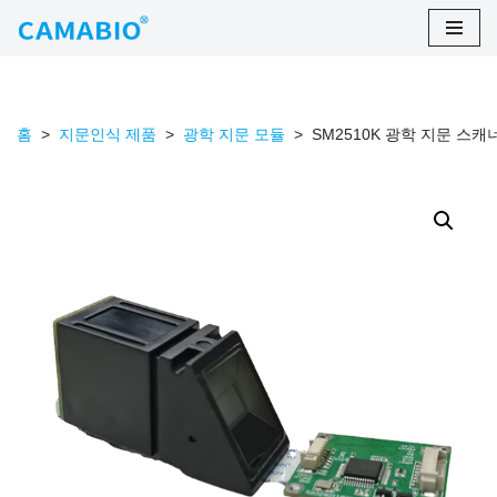
콘
텐
츠
홈
>
지문인식 제품
>
광학 지문 모듈
>
SM2510K 광학 지문 스캐
로
건
너
뛰
기