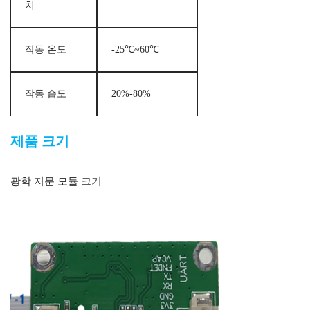
치
작동 온도
-25℃~60℃
작동 습도
20%-80%
제품 크기
광학 지문 모듈 크기