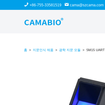
+86-755-33581519
cama@szcama.com
콘
텐
츠
로
건
너
홈
>
지문인식 제품
>
광학 지문 모듈
>
SM15 UAR
뛰
기