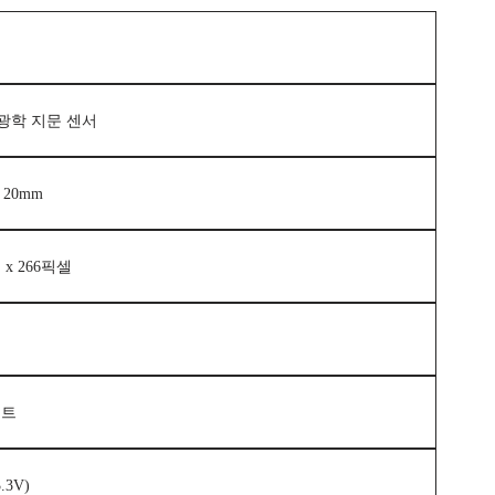
 광학 지문 센서
 20mm
 x 266픽셀
이트
.3V)