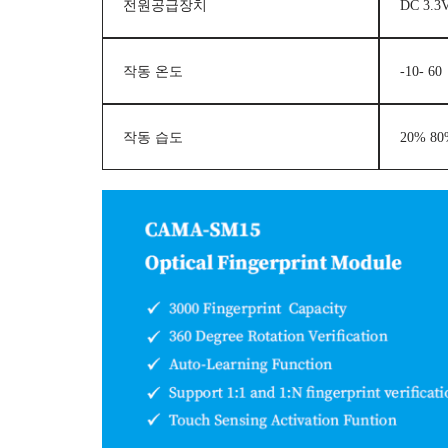
전원공급장치
DC 3.3
작동 온도
-10- 60
작동 습도
20% 80