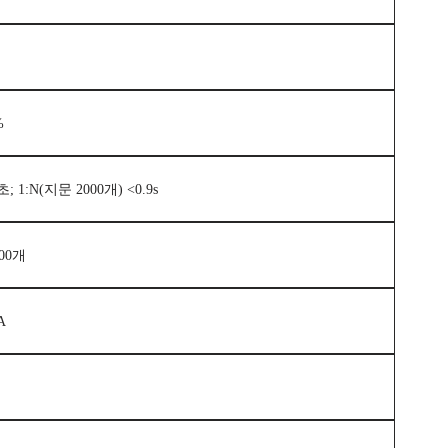
%
5초; 1:N(지문 2000개) <0.9s
000개
A