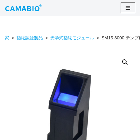
コ
ン
テ
家
>
指紋認証製品
>
光学式指紋モジュール
>
SM15 3000 
ン
ツ
に
ス
キ
ッ
プ