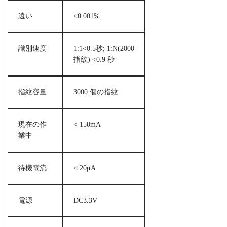
遠い
<0.001%
識別速度
1:1<0.5秒; 1:N(2000
指紋) <0.9 秒
指紋容量
3000 個の指紋
現在の作
< 150mA
業中
待機電流
< 20μA
電源
DC3.3V