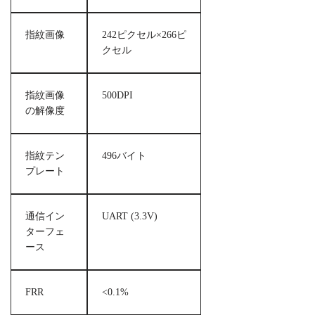
指紋画像
242ピクセル×266ピ
クセル
指紋画像
500DPI
の解像度
指紋テン
496バイト
プレート
通信イン
UART (3.3V)
ターフェ
ース
FRR
<0.1%