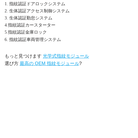
1. 指紋認証ドアロックシステム
2. 生体認証アクセス制御システム
3. 生体認証勤怠システム
4.指紋認証カースターター
5.指紋認証金庫ロック
6. 指紋認証車両管理システム
もっと見つけます
光学式指紋モジュール
選び方
最高の OEM 指紋モジュール
?
組み込み光学指紋スキャナ
センサー付きUART指紋モジュール、
ーリーダーモジュール OEM 指紋リーダーモジュール 光学指紋セ
ンサーモジュール、光学指紋センサー、UART 指紋センサーモジ
ュール、Adafruit 光学指紋センサー、光学指紋センサーモジュール
価格、光学指紋センサーモジュールマニュアル、光学指紋センサ
ーモジュール Arduino、
Adafruit 指紋センサー ライブラリ、SM15 光学式指紋センサー モ
ジュール、CAMA SM15 光学式指紋センサー、CAMA SM15 光学