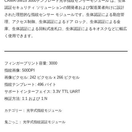
CAMA-SM15 3000テンプレート光学指紋センサーモジュール
は、生体
認証セキュリティ ソリューションの開発者および製造業者向けに設計
された理想的な指紋センサー モジュールです。生体認証による勤怠管
理、アクセス制御、生体認証によるドア ロック、生体認証による金
庫、生体認証による回転式改札口、生体認証によるキオスクなどに幅広
く使用できます。
フィンガープリント容量: 3000
指紋画像: 500DPI
画像ピクセル: 242 ピクセル x 266 ピクセル
指紋テンプレート: 496 バイト
サポートインターフェイス: 3.3V TTL UART
検証方法: 1:1 および 1:N
カテゴリー：
光学式指紋モジュール
鬼ごっこ：
光学式指紋認証モジュール