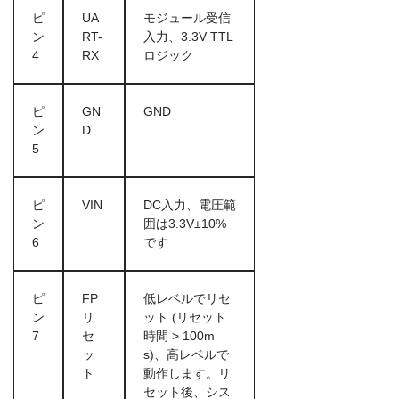
ピ
UA
モジュール受信
ン
RT-
入力、3.3V TTL
4
RX
ロジック
ピ
GN
GND
ン
D
5
ピ
VIN
DC入力、電圧範
ン
囲は3.3V±10%
6
です
ピ
FP
低レベルでリセ
ン
リ
ット (リセット
7
セ
時間 > 100m
ッ
s)、高レベルで
ト
動作します。リ
セット後、シス