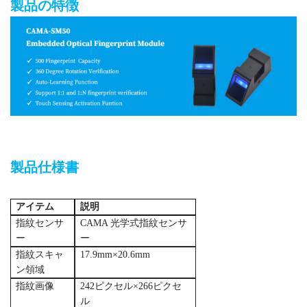
製品の特徴
UART搭載の安価な光学指紋モジュール
製品仕様書
アイテム
説明
指紋センサ
CAMA 光学式指紋センサ
ー
ー
指紋スキャ
17.9mm×20.6mm
ン領域
指紋画像
242ピクセル×266ピクセ
ル