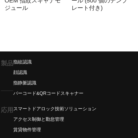
OEM 指紋スキャナモ
ール (500 個のテンプ
ジュール
レート付き)
指紋認識
製品
顔認識
指静脈認識
バーコード&QRコードスキャナー
スマートドアロック技術ソリューション
応用
アクセス制御と勤怠管理
賃貸物件管理