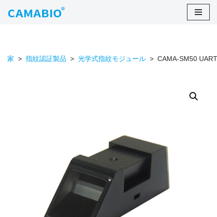
コ
ン
テ
家
>
指紋認証製品
>
光学式指紋モジュール
>
CAMA-SM50 
ン
ツ
に
ス
キ
ッ
プ