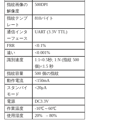
指紋画像の
500DPI
解像度
指紋テンプ
810バイト
レート
通信インタ
UART (3.3V TTL)
ーフェース
FRR
<0.1%
遠い
<0.001%
識別速度
1:1<0.5秒; 1:N (指紋 500
個)<1.5 秒
指紋容量
500 個の指紋
動作電流
<150mA
スタンバイ
<20μA
モード
電源
DC3.3V
作業温度
-10℃～60℃
使用湿度
20% – 80%
UART搭載の安価な光学指紋モジュール