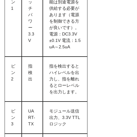
ン
ッ
能は別途電源を
1
チ
供給する必要が
パ
あります（電源
ワ
を制御できる方
ー
が良いです）。
3.3
電源：DC3.3V
V
±0.1V 電流：1.5
uA～2.5uA
ピ
指
指を検出すると
ン
検
ハイレベルを出
2
出
力し、指を離れ
るとローレベル
を出力します。
ピ
UA
モジュール送信
ン
RT-
出力、3.3V TTL
3
TX
ロジック