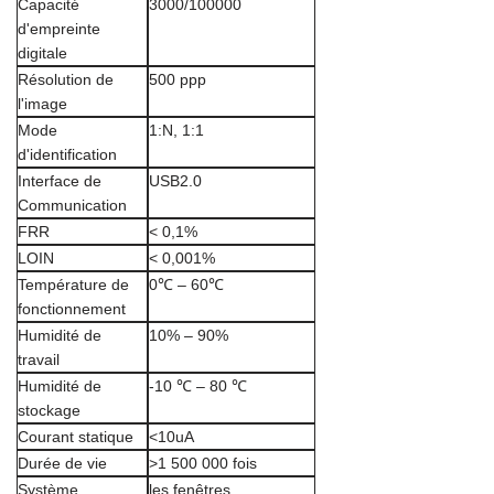
Capacité
3000/100000
d'empreinte
digitale
Résolution de
500 ppp
l'image
Mode
1:N, 1:1
d'identification
Interface de
USB2.0
Communication
FRR
< 0,1%
LOIN
< 0,001%
Température de
0℃ – 60℃
fonctionnement
Humidité de
10% – 90%
travail
Humidité de
-10 ℃ – 80 ℃
stockage
Courant statique
<10uA
Durée de vie
>1 500 000 fois
Système
les fenêtres