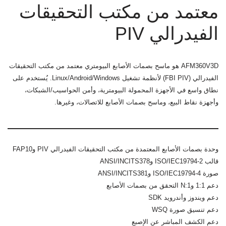
معتمد من مكتب التحقيقات
الفيدرالي PIV
AFM360V3D هو ماسح بصمات الأصابع البيومتري معتمد من مكتب التحقيقات
الفيدرالي (FBI PIV) لأنظمة تشغيل Linux/Android/Windows. يُستخدم على
نطاق واسع في الأجهزة المحمولة البيومترية، وأمن الحواسيب/الشبكات،
وأجهزة نقاط البيع، وماسح بصمات الأصابع للاتصالات، وغيرها.
وحدة بصمات الأصابع المعتمدة من مكتب التحقيقات الفيدرالي PIV وFAP10
قالب ISO/IEC19794-2 وANSI/INCITS378
صورة ISO/IEC19794-4 وANSI/INCITS381
دعم 1:1 و1:N التحقق من بصمات الأصابع
دعم ويندوز وأندرويد SDK
دعم تنسيق صورة WSQ
دعم الكشف المباشر عن الإصبع