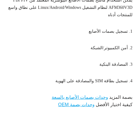
يمكن استخدام ماسح بصمات الأصابع البيومترية المعتمد من FBI PIV
AFM360V3D لنظام التشغيل Linux/Android/Windows على نطاق واسع
للمنتجات أدناه
1. تسجيل بصمات الأصابع
2. أمن الكمبيوتر/الشبكة
3. المصادقة البنكية
4. تسجيل بطاقة SIM والمصادقة على الهوية
بصمة المزيد
وحدات بصمات الأصابع بالسعة
كيفية اختيار الأفضل
وحدات بصمة OEM
ماسح بصمات الأصابع البيومتري AFM360V3D معتمد من مكتب
التحقيقات الفيدرالي (FBI PIV) ومستشعر بصمات الأصابع السعوي
المدمج
dule
وحدة استشعار بصمات الأصابع بالسعة OEM رخيصة مع 3000