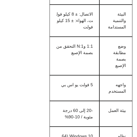
البيئة
الاتصال: ± 8 كيلو فول
والتنمية
ت، الهواء: ± 15 كيلو
المستدامة
فولت
وضع
1:1 و1:N التحقق من
مطابقة
بصمة الإصبع
بصمة
الإصبع
واجهه
5 فولت يو اس بي
المستخدم
بيئة العمل
-20 إلى 60 درجة
مئوية / 10-90%
نظام
Windows 10 (64