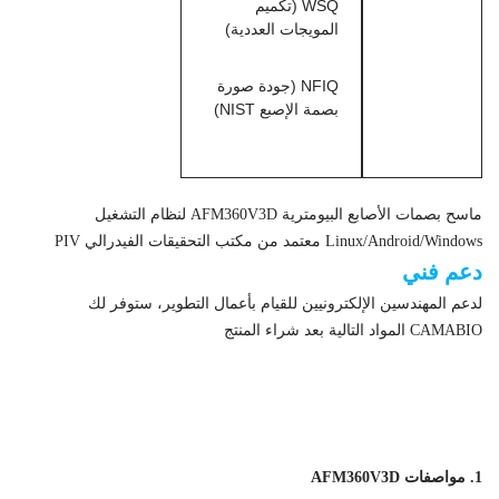
WSQ (تكميم
المويجات العددية)
NFIQ (جودة صورة
بصمة الإصبع NIST)
ماسح بصمات الأصابع البيومترية AFM360V3D لنظام التشغيل
Linux/Android/Windows معتمد من مكتب التحقيقات الفيدرالي PIV
دعم فني
لدعم المهندسين الإلكترونيين للقيام بأعمال التطوير، ستوفر لك
CAMABIO المواد التالية بعد شراء المنتج
ماسح بصمات الأصابع البيومترية AFM360V3D لنظام التشغيل
Linux/Android/Windows معتمد من مكتب التحقيقات الفيدرالي PIV
1. مواصفات AFM360V3D