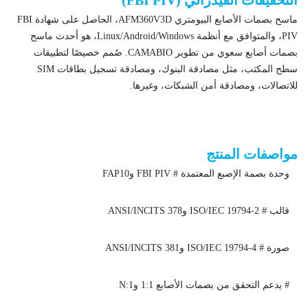
التحقيقات الفيدرالي (FBI PIV)
ماسح بصمات الأصابع البيومتري AFM360V3D، الحاصل على شهادة FBI
PIV، والمتوافق مع أنظمة Linux/Android/Windows، هو أحدث ماسح
بصمات أصابع سعوي من تطوير CAMABIO. صُمم خصيصًا لتطبيقات
سطح المكتب، مثل مصادقة البنوك، ومصادقة تسجيل بطاقات SIM
للاتصالات، ومصادقة أمن الشبكات، وغيرها.
ماسح بصمات الأصابع البيومترية AFM360V3D لنظام التشغيل
Linux/Android/Windows معتمد من مكتب التحقيقات الفيدرالي PIV
مواصفات المنتج
وحدة بصمة الإصبع المعتمدة # FBI PIV وFAP10
قالب # ISO/IEC 19794-2 وANSI/INCITS 378
صورة # ISO/IEC 19794-4 وANSI/INCITS 381
# يدعم التحقق من بصمات الأصابع 1:1 و1:N