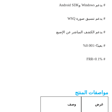
# يدعم Windows وAndroid SDK
# يدعم تنسيق صورة WSQ
# يدعم الكشف المباشر عن الإصبع
# بعيدًا<0.001%
# FRR<0.1%
ماسح بصمات الأصابع البيومترية AFM360V3D لنظام التشغيل
Linux/Android/Windows معتمد من مكتب التحقيقات الفيدرالي PIV
مواصفات المنتج
غرض
وصف