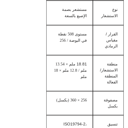
نوع
مستشعر بصمة
الاستشعار
الإصبع بالسعة
القرار /
مستوى 508 نقطة
مقياس
في البوصة / 256
الرمادي
منطقة
18.81 ملم
× 13.54
الاستشعار/
ملم / 12.8 ملم × 18
المنطقة
ملم
الفعالة
مصفوفة
256 × 360 (بكسل)
بكسل
تنسيق
ISO19794-2،