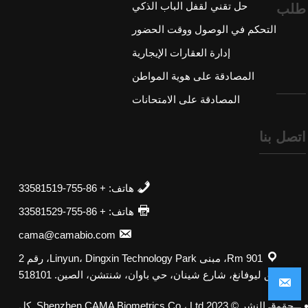
حل تقني لقفل الباب الذكي
طلب
التحكم في الوصول ووقت الحضور
إدارة العقارات الإيجارية
المصادقة على هوية المواطن
المصادقة على الامتحانات
اتصل بنا
هاتف: + 86-755-33581519
هاتف: + 86-755-33581529
cama@camabio.com
Rm 901، مبنى Linyun، Dingxin Technology Park، رقم 2
طريق ليوفانغ، شارع شينان، حي باوان، شنتشن، الصين. 518101
مشغل بواسطة
ViewShop SaaS
بواسطة
Abvnet.
حقوق النشر © 2023 Shenzhen CAMA Biometrics Co.، Ltd. كل