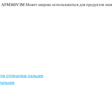
цев AFM360V3M
Может широко использоваться для продуктов ни
ли отпечатков пальцев
пальцев
ев AFM360V3M
, сертифицированный FBI PIV сканер отпечатков 
о датчика отпечатков пальцев OEM с 3000 шаблонами Встроенны
пальцев