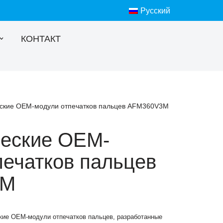
Русский
КОНТАКТ
ские OEM-модули отпечатков пальцев AFM360V3M
еские OEM-
печатков пальцев
3M
ие OEM-модули отпечатков пальцев, разработанные