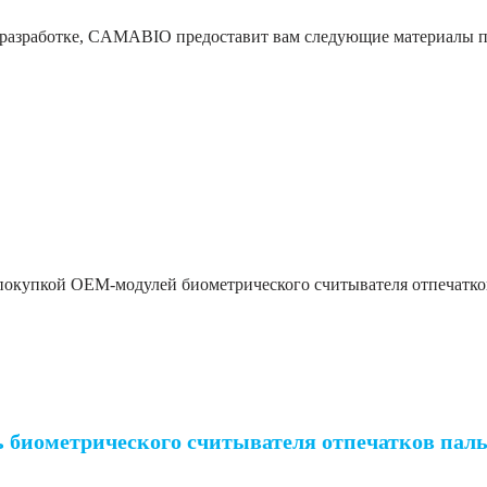
 разработке, CAMABIO предоставит вам следующие материалы п
льцев AFM360V3M
 покупкой OEM-модулей биометрического считывателя отпечатк
льцев AFM360V3M
ь биометрического считывателя отпечатков па