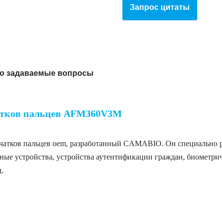
Запрос цитаты
о задаваемые вопросы
атков пальцев AFM360V3M
тков пальцев oem, разработанный CAMABIO. Он специально ра
ьные устройства, устройства аутентификации граждан, биометри
.
льцев AFM360V3M