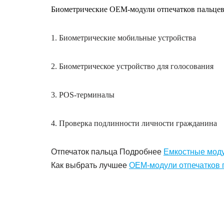
Биометрические OEM-модули отпечатков паль
1. Биометрические мобильные устройства
2. Биометрическое устройство для голосования
3. POS-терминалы
4. Проверка подлинности личности гражданина
Отпечаток пальца Подробнее
Емкостные моду
Как выбрать лучшее
OEM-модули отпечатков 
Биометрические OEM-модули отпечатков пальц
отпечатков пальцев Недорогой модуль емкостног
Встроенный емкостный считыватель отпечатков 