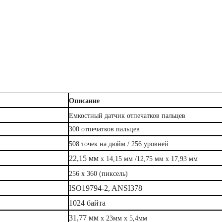
льцев AFM360V3M
Описание
Емкостный датчик отпечатков пальцев
300 отпечатков пальцев
508 точек на дюйм / 256 уровней
22,15 мм
х 14,15 мм /12,75 мм х 17,93 мм
256 x 360 (пиксель)
ISO19794-2, ANSI378
1024 байта
31,77 мм
х 23мм х 5,4мм