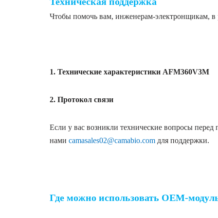
Техническая поддержка
Чтобы помочь вам, инженерам-электронщикам, в
Биометрические OEM-модули отпечатков па
1. Технические характеристики AFM360V3M
2. Протокол связи
Если у вас возникли технические вопросы перед
нами
camasales02@camabio.com
для поддержки.
Биометрические OEM-модули отпечатков па
Где можно использовать OEM-модул