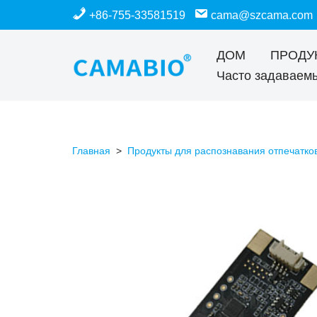
+86-755-33581519
cama@szcama.com
перейти
ДОМ
ПРОДУ
к
Часто задаваем
содержанию
Главная
>
Продукты для распознавания отпечатко