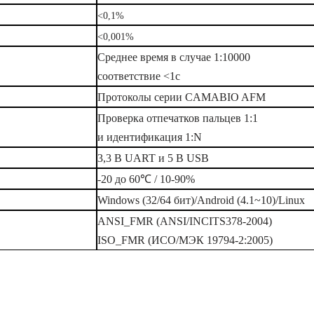
<0,1%
<0,001%
Среднее время в случае 1:10000
соответствие <1с
Протоколы серии CAMABIO AFM
Проверка отпечатков пальцев 1:1
и идентификация 1:N
3,3 В UART и 5 В USB
-20 до 60
℃
/ 10-90%
Windows (32/64 бит)/Android (4.1~10)/Linux
ANSI_FMR (ANSI/INCITS378-2004)
ISO_FMR (ИСО/МЭК 19794-2:2005)
ев AFM360V3M