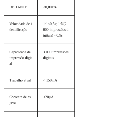
DISTANTE
<0,001%
Velocidade de i
1:1<0,5s; 1:N(2.
dentificação
000 impressões d
igitais) <0,9s
Capacidade de
3.000 impressões
impressão digit
digitais
al
Trabalho atual
< 150mA
Corrente de es
<20μA
pera