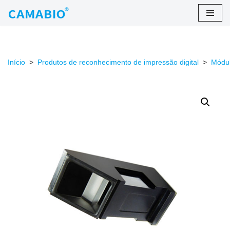
Ir
para
o
Início
>
Produtos de reconhecimento de impressão digital
>
Módul
conteúdo