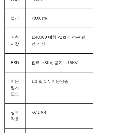
멀리
<0.001%
매칭
1:40000 매칭 <1초의 경우 평
균 시간
시간
ESD
접촉: ±8KV, 공기: ±15KV
지문
1:1 및 1:N 지문인증
일치
모드
상호
5V USB
작용