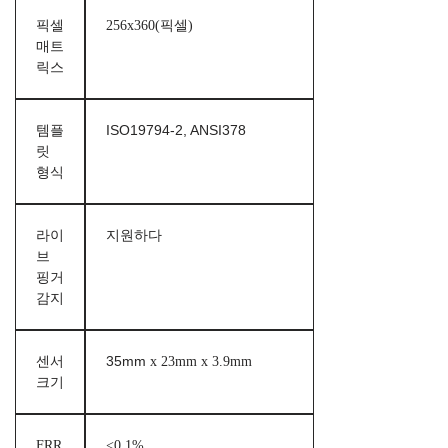
픽셀
256x360(픽셀)
매트
릭스
템플
ISO19794-2, ANSI378
릿
형식
라이
지원하다
브
핑거
감지
센서
35mm
x 23mm x 3.9mm
크기
FRR
<0.1%