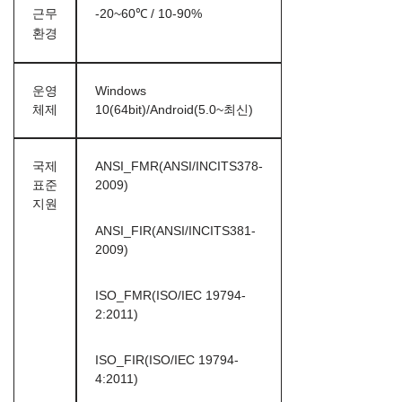
근무
-20~60℃ / 10-90%
환경
운영
Windows
체제
10(64bit)/Android(5.0~최신)
국제
ANSI_FMR(ANSI/INCITS378-
표준
2009)
지원
ANSI_FIR(ANSI/INCITS381-
2009)
ISO_FMR(ISO/IEC 19794-
2:2011)
ISO_FIR(ISO/IEC 19794-
4:2011)