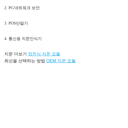
2. PC/네트워크 보안
3. POS단말기
4. 통신용 지문인식기
지문 더보기
정전식 지문 모듈
최선을 선택하는 방법
OEM 지문 모듈
AFM360V3 정전식 지문 인식 모듈
, 임베드드
d 정전식 지문 센서 mo
둘
3000개의 템플릿을 갖춘 저렴한
OEM 정전식 지문 센서 모듈 내장 정전식 지문 스캐너 모듈 내장 정
전식 지문 판독기
지문 센서 arduino,Arduino 지문 스캐너,Arduino 지문 센
서,Arduino가 포함된 지문 센서 모듈,지문 센서 라이브러
리,Arduino 지문 센서 튜토리얼,arduino 잠금 장치용 AFM288 지