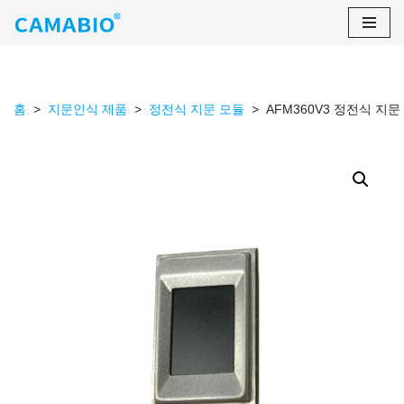
콘
텐
츠
홈
>
지문인식 제품
>
정전식 지문 모듈
>
AFM360V3 정전식 지문
로
건
너
뛰
기