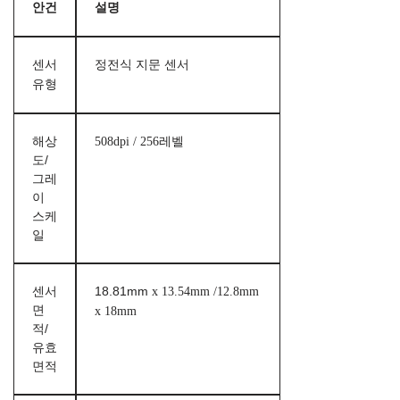
안건
설명
센서
정전식 지문 센서
유형
해상
508dpi / 256레벨
도/
그레
이
스케
일
센서
18.81mm
x 13.54mm /12.8mm
면
x 18mm
적/
유효
면적