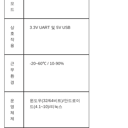
모
드
상
3.3V UART 및 5V USB
호
작
용
근
-20~60℃ / 10-90%
무
환
경
운
윈도우(32/64비트)/안드로이
영
드(4.1~10)/리눅스
체
제