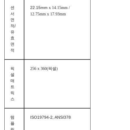
센
22.15mm
x 14.15mm /
서
12.75mm x 17.93mm
면
적/
유
효
면
적
픽
256 x 360(픽셀)
셀
매
트
릭
스
템
ISO19794-2, ANSI378
플
릿