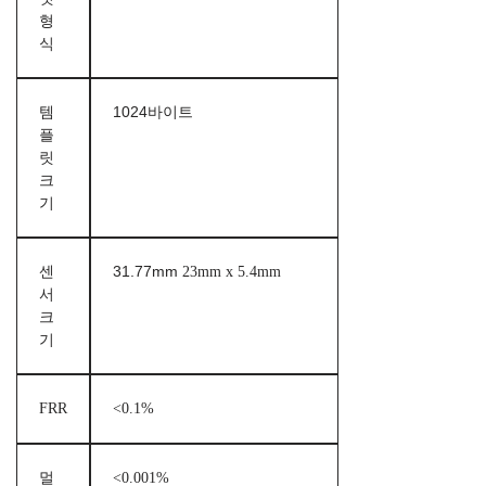
형
식
템
1024바이트
플
릿
크
기
센
31.77mm
23mm x 5.4mm
서
크
기
FRR
<0.1%
멀
<0.001%