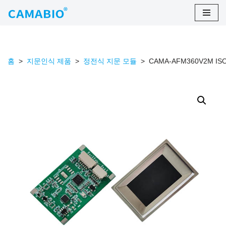
콘
텐
츠
홈
>
지문인식 제품
>
정전식 지문 모듈
>
CAMA-AFM360V2M 
로
건
너
뛰
기