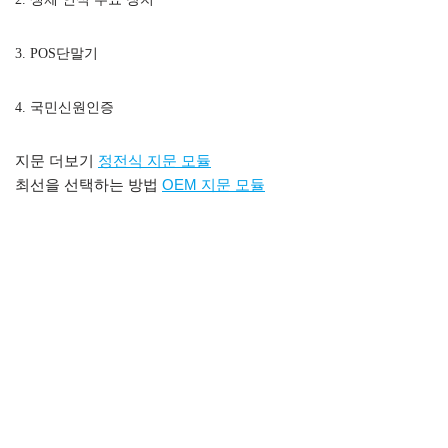
3. POS단말기
4. 국민신원인증
지문 더보기
정전식 지문 모듈
최선을 선택하는 방법
OEM 지문 모듈
ISO 표준 지문 판독 모듈, FBI PIV 인증 지문 센서
내장형 정전식 지
문 센서 모듈
3000개의 템플릿을 갖춘 저렴한 OEM 정전식 지문 센
서 모듈 내장 정전식 지문 스캐너 모듈 내장 정전식 지문 판독기
지문 센서 arduino,Arduino 지문 스캐너,Arduino 지문 센
서,Arduino가 포함된 지문 센서 모듈,지문 센서 라이브러
리,Arduino 지문 센서 튜토리얼,arduino 잠금 장치용 AFM288 지
문 판독기 센서 모듈,arduino를 사용하는 지문 잠금 장치,arduino
가 포함된 지문 센서 모듈,arduino 용량성 지문 센서,지문 센서