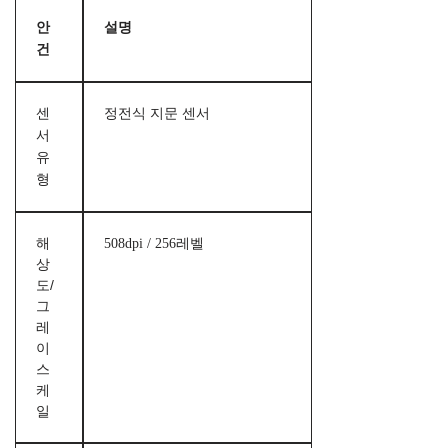
안
설명
건
센
정전식 지문 센서
서
유
형
해
508dpi / 256레벨
상
도/
그
레
이
스
케
일