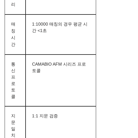
리
매
1:10000 매칭의 경우 평균 시
간 <1초
칭
시
간
통
CAMABIO AFM 시리즈 프로
신
토콜
프
로
토
콜
지
1:1 지문 검증
문
일
치