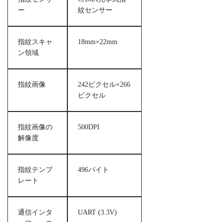
ー
紋センサー
指紋スキャ
18mm×22mm
ン領域
指紋画像
242ピクセル×266
ピクセル
指紋画像の
500DPI
解像度
指紋テンプ
496バイト
レート
通信インタ
UART (3.3V)