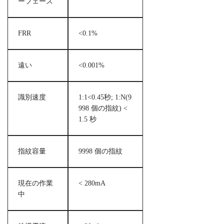
ーフェース
FRR
<0.1%
遠い
<0.001%
識別速度
1:1<0.45秒; 1:N(9
998 個の指紋) <
1.5 秒
指紋容量
9998 個の指紋
現在の作業
< 280mA
中