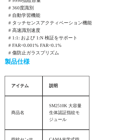
# 9998指紋容量
# 360度識別
# 自動学習機能
# タッチセンスアクティベーション機能
# 高速識別速度
# 1:1: および 1:N 検証をサポート
# FAR<0.001% FAR<0.1%
# 傷防止ガラスプリズム
製品仕様
アイテム
説明
SM2510K 大容量
商品名
生体認証指紋モ
ジュール
指紋センサ
CAMA光学式指