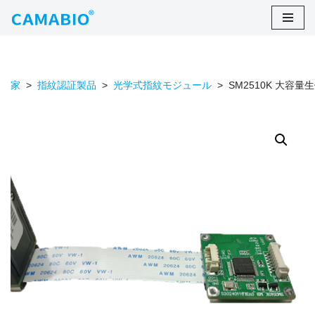
コ
ン
テ
家
>
指紋認証製品
>
光学式指紋モジュール
>
SM2510K 大容
ン
ツ
に
ス
キ
ッ
プ