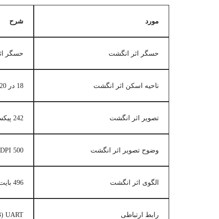
مورد
شرح
حسگر اثر انگشت
حسگر اثر 
ناحیه اسکن اثر انگشت
18 در 20 میلی متر
تصویر اثر انگشت
242 پیکسل در 266 پیکسل
وضوح تصویر اثر انگشت
500 DPI
الگوی اثر انگشت
496 بایت
رابط ارتباطی
UART (3.3 ولت)