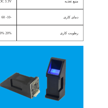
منبع تغذیه
DC 3.3V
دمای کاری
-10- 60
رطوبت کاری
20% 80%