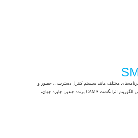
یک جهت ادغام با برنامه‌های مختلف مانند سیستم کنترل دسترسی، حضور و
ماژول اثر انگشت CAMA-SM15 UART با استفاده از بهترین الگوریتم اثرانگشت CAMA برنده چندین جایزه جهان،