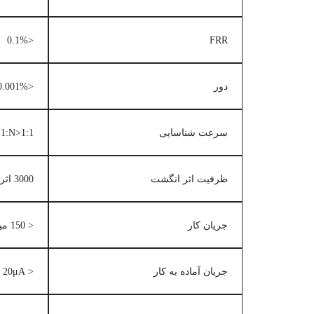
<0.1%
FRR
دور
<0.001%
سرعت شناسایی
1:1<0.5s; 1:N (2000 اثر انگشت) <0.9 ثانیه
ظرفیت اثر انگشت
3000 اثر انگشت
جریان کار
< 150 میلی آمپر
جریان آماده به کار
< 20μA