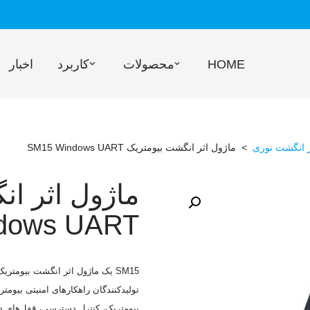
HOME
محصولات
کاربرد
اخبار
ر انگشت نوری
>
ماژول اثر انگشت بیومتریک SM15 Windows UART
ماژول اثر ا
dows UART
SM15
یک ماژول اثر انگشت بیومتریک uart ویندوزی ا
تولیدکنندگان راهکارهای امنیتی بیومت
بیومتریک، کنترل دسترسی، قفل‌های در