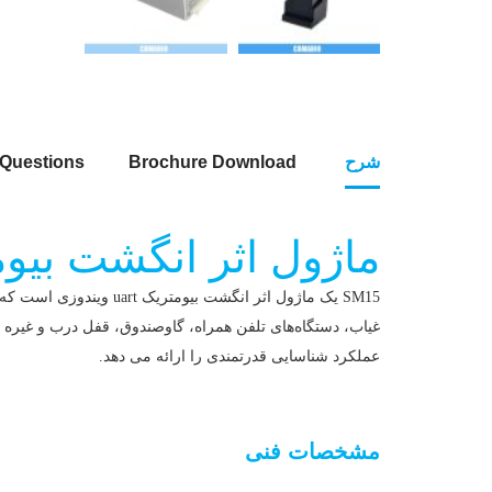
شرح
Brochure Download
 Questions
ماژول اثر انگشت بیومتریک ows UART
SM15 یک ماژول اثر انگ
غیاب، دستگاه‌های تلفن همراه، گاوصندوق، قفل درب و غی
عملکرد شناسایی قدرتمندی را ارائه می دهد.
ماژول اثر انگشت بیومتریک uart ویندوز
مشخصات فنی