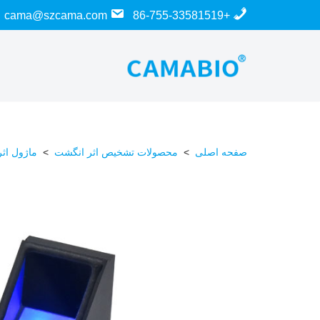
cama@szcama.com
+86-755-33581519
پرش
به
محتوا
صفحه اصلی
>
محصولات تشخیص اثر انگشت
>
ماژول اث