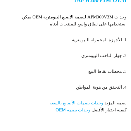
AFM360V3M OEM؟
وحدات AFM360V3M لبصمة الإصبع البيومترية OEM
يمكن
استخدامها على نطاق واسع للمنتجات أدناه
1. الأجهزة المحمولة البيومترية
2. جهاز الناخب البيومتري
3. محطات نقاط البيع
4. التحقق من هوية المواطن
بصمة المزيد
وحدات بصمات الأصابع بالسعة
كيفية اختيار الأفضل
وحدات بصمة OEM
وحدات بصمة الإصبع البيومترية OEM AFM360V3M
مستشعر بصمة