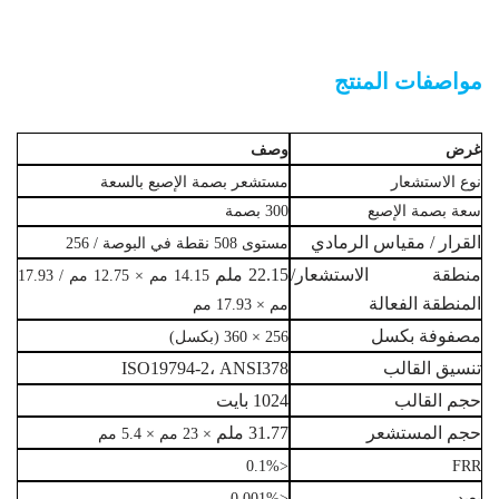
وحدات بصمة الإصبع البيومترية OEM AFM360V3M
مواصفات المنتج
غرض
وصف
نوع الاستشعار
مستشعر بصمة الإصبع بالسعة
سعة بصمة الإصبع
300 بصمة
القرار / مقياس الرمادي
مستوى 508 نقطة في البوصة / 256
منطقة الاستشعار/
22.15 ملم
14.15 مم × 12.75 مم / 17.93
المنطقة الفعالة
مم × 17.93 مم
مصفوفة بكسل
256 × 360 (بكسل)
تنسيق القالب
ISO19794-2، ANSI378
حجم القالب
1024 بايت
حجم المستشعر
31.77 ملم
× 23 مم × 5.4 مم
<0.1%
FRR
بعيد
<0.001%