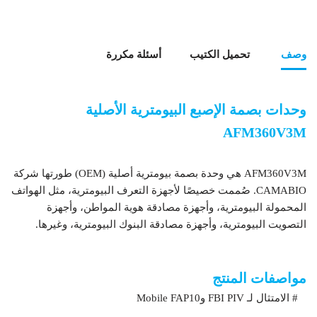
وصف
تحميل الكتيب
أسئلة مكررة
وحدات بصمة الإصبع البيومترية الأصلية
AFM360V3M
AFM360V3M هي وحدة بصمة بيومترية أصلية (OEM) طورتها شركة
CAMABIO. صُممت خصيصًا لأجهزة التعرف البيومترية، مثل الهواتف
المحمولة البيومترية، وأجهزة مصادقة هوية المواطن، وأجهزة
التصويت البيومترية، وأجهزة مصادقة البنوك البيومترية، وغيرها.
وحدات بصمة الإصبع البيومترية OEM AFM360V3M
مواصفات المنتج
# الامتثال لـ FBI PIV وMobile FAP10