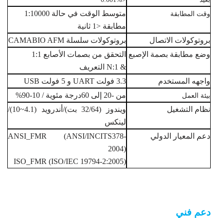
متوسط الوقت في حالة 1:10000
وقت المطابقة
مطابقة <1 ثانية
بروتوكولات الاتصال
بروتوكولات سلسلة CAMABIO AFM
وضع مطابقة بصمة الإصبع
التحقق من بصمات الأصابع 1:1
& 1:N التعريف
واجهه المستخدم
3.3 فولت UART و 5 فولت USB
من -20 إلى 60
درجة مئوية
/ 10-90%
بيئة العمل
نظام التشغيل
ويندوز (32/64 بت)/أندرويد (4.1~10)/
لينكس
دعم المعيار الدولي
ANSI_FMR (ANSI/INCITS378-
2004)
ISO_FMR (ISO/IEC 19794-2:2005)
وحدات بصمة الإصبع البيومترية OEM AFM360V3M
دعم فني