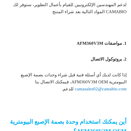
لدعم المهندسين الإلكترونيين للقيام بأعمال التطوير، ستوفر لك
CAMABIO المواد التالية بعد شراء المنتج
وحدات بصمة الإصبع البيومترية OEM AFM360V3M
1. مواصفات AFM360V3M
2. بروتوكول الاتصال
إذا كانت لديك أي أسئلة فنية قبل شراء وحدات بصمة الإصبع
البيومترية AFM360V3M OEM، فيمكنك الاتصال بنا
camasales02@camabio.com
للدعم.
وحدات بصمة الإصبع البيومترية OEM AFM360V3M
أين يمكنك استخدام وحدة بصمة الإصبع البيومترية