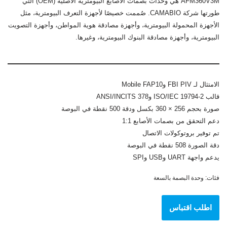
AFM360V3M هي وحدات بصمات الأصابع البيومترية الأصلية (OEM) التي
طورتها شركة CAMABIO. صُممت خصيصًا لأجهزة التعرف البيومترية، مثل
الأجهزة المحمولة البيومترية، وأجهزة مصادقة هوية المواطن، وأجهزة التصويت
البيومترية، وأجهزة مصادقة البنوك البيومترية، وغيرها.
الامتثال لـ FBI PIV وMobile FAP10
قالب ISO/IEC 19794-2 وANSI/INCITS 378
صورة بحجم 256 × 360 بكسل ودقة 500 نقطة في البوصة
دعم التحقق من بصمات الأصابع 1:1
تم توفير بروتوكولات الاتصال
دقة الصورة 508 نقطة في البوصة
يدعم واجهة UART وUSB وSPI
فئات:
وحدة البصمة بالسعة
اطلب اقتباس