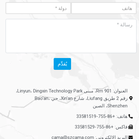
يُقدِّم
العنوان: Rm 901، مبنى Linyun، Dingxin Technology Park،
رقم 2 طريق Liufang، شارع Xin'an، حي Bao'an،
Shenzhen، الصين
هاتف: +86-755-33581519
فاكس: +86-755-33581529
البريد الإلكتروني: cama@szcama.com